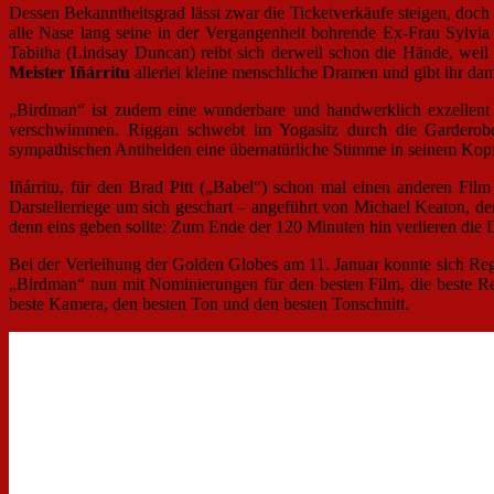
Dessen Bekanntheitsgrad lässt zwar die Ticketverkäufe steigen, doc
alle Nase lang seine in der Vergangenheit bohrende Ex-Frau Sylvia
Tabitha (Lindsay Duncan) reibt sich derweil schon die Hände, weil 
Meister Iñárritu
allerlei kleine menschliche Dramen und gibt ihr dami
„Birdman“ ist zudem eine wunderbare und handwerklich exzellent g
verschwimmen. Riggan schwebt im Yogasitz durch die Garderobe
sympathischen Antihelden eine übernatürliche Stimme in seinem Kopf:
Iñárritu, für den Brad Pitt („Babel“) schon mal einen anderen Fil
Darstellerriege um sich geschart – angeführt von Michael Keaton, de
denn eins geben sollte: Zum Ende der 120 Minuten hin verlieren die D
Bei der Verleihung der Golden Globes am 11. Januar konnte sich Regis
„Birdman“ nun mit Nominierungen für den besten Film, die beste Regi
beste Kamera, den besten Ton und den besten Tonschnitt.