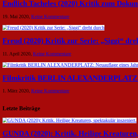
(2020):
Endlich Tacheles (2020) Kritik zum Dokum
Kritik
zum
zu
19. Mai 2020,
Keine Kommentare
Dokumentarfilm.
Endlich
Bullenritt
Tacheles
durch
(2020)
ein
Kritik
Freud (2020) Kritik zur Serie: „Siggi“ dre
gespaltenes
zum
Amerika.
Dokumentarfilm:
zu
11. April 2020,
Keine Kommentare
unverständlich,
Freud
unmissverständlich.
(2020)
Kritik
zur
Filmkritik BERLIN ALEXANDERPLATZ: N
Serie:
„Siggi“
zu
1. März 2020,
Keine Kommentare
dreht
Filmkritik
durch
BERLIN
ALEXANDERPLATZ:
Letzte Beiträge
Neuauflage
eines
Jahrhundertwerks
GUNDA (2020): Kritik. Heilige Kreaturen, 