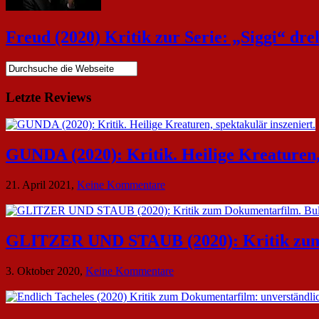
Freud (2020) Kritik zur Serie: „Siggi“ dre
Letzte Reviews
GUNDA (2020): Kritik. Heilige Kreaturen, 
zu
21. April 2021,
Keine Kommentare
GUNDA
(2020):
Kritik.
Heilige
GLITZER UND STAUB (2020): Kritik zum
Kreaturen,
spektakulär
zu
3. Oktober 2020,
Keine Kommentare
inszeniert.
GLITZER
UND
STAUB