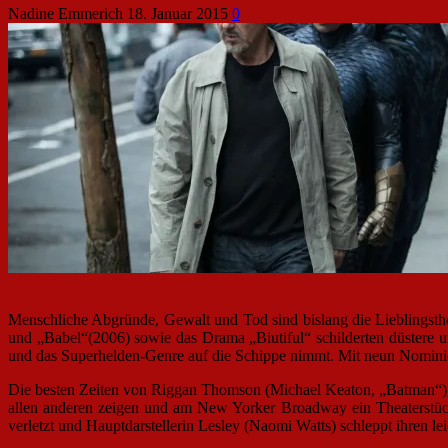
Nadine Emmerich
18. Januar 2015
0
Menschliche Abgründe, Gewalt und Tod sind bislang die Lieblingst
und „Babel“(2006) sowie das Drama „Biutiful“ schilderten düstere un
und das Superhelden-Genre auf die Schippe nimmt. Mit neun Nominier
Die besten Zeiten von Riggan Thomson (Michael Keaton, „Batman“), e
allen anderen zeigen und am New Yorker Broadway ein Theaterstück 
verletzt und Hauptdarstellerin Lesley (Naomi Watts) schleppt ihren l