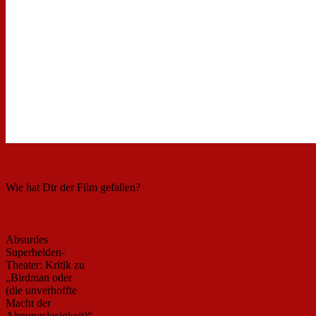
Wie hat Dir der Film gefallen?
Absurdes
Superhelden-
Theater: Kritik zu
„Birdman oder
(die unverhoffte
Macht der
Ahnungslosigkeit)“