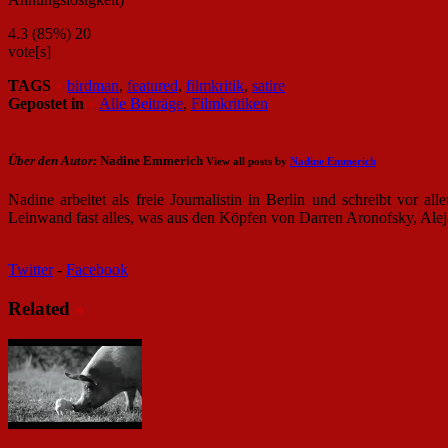
4.3
(85%)
20
vote[s]
TAGS
»
birdman
,
featured
,
filmkritik
,
satire
Gepostet in
»
Alle Beiträge
,
Filmkritiken
Über den Autor:
Nadine Emmerich
View all posts by
Nadine Emmerich
Nadine arbeitet als freie Journalistin in Berlin und schreibt vor
Leinwand fast alles, was aus den Köpfen von Darren Aronofsky, Ale
Twitter
-
Facebook
Related
»