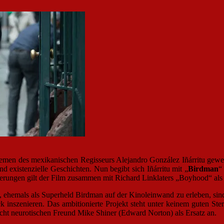
hemen des mexikanischen Regisseurs Alejandro González Iñárritu gewe
d existenzielle Geschichten. Nun begibt sich Iñárritu mit „
Birdman
“
ungen gilt der Film zusammen mit Richard Linklaters „Boyhood“ als F
hemals als Superheld Birdman auf der Kinoleinwand zu erleben, sind vo
inszenieren. Das ambitionierte Projekt steht unter keinem guten St
eicht neurotischen Freund Mike Shiner (Edward Norton) als Ersatz an.