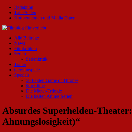
Redaktion
Tolle Seiten
Kooperationen und Media Daten
Alle Beiträge
News
Filmkritiken
Serien
Serienkritik
Trailer
Gewinnspiele
Specials
50 Fakten Game of Thrones
Kurzfilme
Die Mieter-Trilogie
Die besten Anime-Serien
Absurdes Superhelden-Theater: 
Ahnungslosigkeit)“