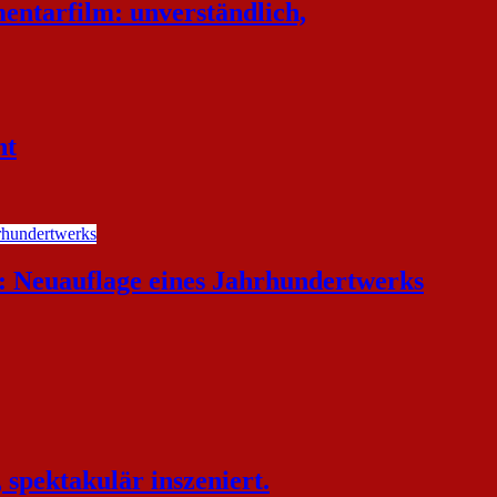
entarfilm: unverständlich,
ht
euauflage eines Jahrhundertwerks
spektakulär inszeniert.