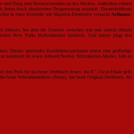
llüren und Hang zum Besserwissertum an den Hacken. Außerdem schneit
rem frisch absolvierten Drogenentzug assistiert. Theaterkritikerin
Selbst in einer Komödie mit Slapstick-Elementen verpackt
Arthouse-
en Akteure, bei dem die Grenzen zwischen real und surreal oftmals
wischen New Yorks Wolkenkratzer hindurch. Und immer plagt den
osmos Theater spielendes Komödienexperiment erneut eine großartige
ar nominiert ist, sowie Edward Norton. Klitzekleines Manko, falls es
er den Preis für das beste Drehbuch freuen. Ins 87. Oscar-Finale geht
ie beste Nebendarstellerin (Stone), das beste Original-Drehbuch, die