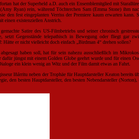
h fortan hat der Superheld a.D. auch ein Ensemblemitglied mit Stara
 (Amy Ryan) rein, während Töchterchen Sam (Emma Stone) ihm nach ih
sie den fest eingeplanten Verriss der Premiere kaum erwarten kann. 
t einen existenziellen Anstrich.
emachte Satire des US-Filmbetriebs und seiner chronisch gestresst
, setzt Gegenstände telepathisch in Bewegung oder fliegt gar z
 Hätte er nicht vielleicht doch einfach „Birdman 4“ drehen sollen?
m abgesagt haben soll, hat für sein nahezu ausschließlich im Mikrok
r dafür jüngst mit einem Golden Globe geehrt wurde und für einen Osc
ialoge ein klein wenig an Witz und der Film damit etwas an Fahrt.
seur Iñárritu neben der Trophäe für Hauptdarsteller Keaton bereits üb
e, den besten Hauptdarsteller, den besten Nebendarsteller (Norton), d