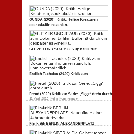
eines
Jahrhundertwerks
GUNDA (2020): Kritik. Heilige Kreaturen,
spektakulär inszeniert.
zu
21. April 2021,
Keine Kommentare
GUNDA
(2020):
Kritik.
Heilige
Kreaturen,
GLITZER UND STAUB (2020): Kritik zum
spektakulär
Dokumentarfilm. Bullenritt durch ein
inszeniert.
gespaltenes Amerika.
zu
3. Oktober 2020,
Keine Kommentare
GLITZER
UND
Endlich Tacheles (2020) Kritik zum
STAUB
(2020):
Dokumentarfilm: unverständlich,
Kritik
unmissverständlich.
zum
zu
19. Mai 2020,
Keine Kommentare
Dokumentarfilm.
Endlich
Bullenritt
Freud (2020) Kritik zur Serie: „Siggi“ dreht durch
Tacheles
durch
zu
11. April 2020,
Keine Kommentare
(2020)
ein
Freud
Kritik
gespaltenes
(2020)
zum
Amerika.
Kritik
Dokumentarfilm:
zur
unverständlich,
Serie:
unmissverständlich.
„Siggi“
Filmkritik BERLIN ALEXANDERPLATZ:
dreht
durch
Neuauflage eines Jahrhundertwerks
zu
1. März 2020,
Keine Kommentare