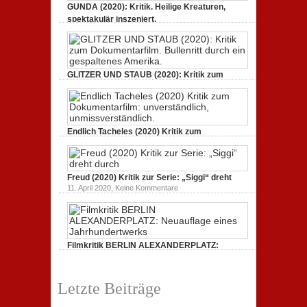
GUNDA (2020): Kritik. Heilige Kreaturen,
spektakulär inszeniert.
zu
21. April 2021,
Keine Kommentare
GUNDA
(2020):
Kritik.
Heilige
Kreaturen,
GLITZER UND STAUB (2020): Kritik zum
spektakulär
Dokumentarfilm.
inszeniert.
zu
3. Oktober 2020,
Keine Kommentare
GLITZER
UND
STAUB
(2020):
Endlich Tacheles (2020) Kritik zum
Kritik
Dokumentarfilm: unverständlich,
zum
zu
19. Mai 2020,
Keine Kommentare
Dokumentarfilm.
Endlich
Bullenritt
Tacheles
durch
Freud (2020) Kritik zur Serie: „Siggi“ dreht
(2020)
ein
Kritik
zu
gespaltenes
11. April 2020,
Keine Kommentare
zum
Freud
Amerika.
Dokumentarfilm:
(2020)
unverständlich,
Kritik
unmissverständlich.
zur
Serie:
„Siggi“
Filmkritik BERLIN ALEXANDERPLATZ:
dreht
durch
Neuauflage eines Jahrhundertwerks
zu
1. März 2020,
Keine Kommentare
Filmkritik
Letzte Beiträge
BERLIN
ALEXANDERPLATZ:
Neuauflage