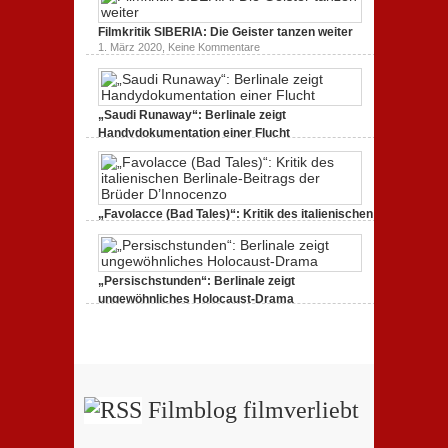
Filmkritik
BERLIN
Filmkritik SIBERIA: Die Geister tanzen weiter
ALEXANDERPLATZ:
Neuauflage
zu
1. März 2020,
Keine Kommentare
eines
Filmkritik
Jahrhundertwerks
SIBERIA:
Die
Geister
tanzen
„Saudi Runaway“: Berlinale zeigt
weiter
Handydokumentation einer Flucht
zu
27. Februar 2020,
Keine Kommentare
„Saudi
Runaway“:
Berlinale
zeigt
Handydokumentation
„Favolacce (Bad Tales)“: Kritik des italienischen
einer
Berlinale-Beitrags der Brüder D’Innocenzo
Flucht
zu
25. Februar 2020,
Keine Kommentare
„Favolacce
(Bad
„Persischstunden“: Berlinale zeigt
Tales)“:
Kritik
ungewöhnliches Holocaust-Drama
des
zu
23. Februar 2020,
Keine Kommentare
italienischen
„Persischstunden“:
Berlinale-
Berlinale
Beitrags
zeigt
der
ungewöhnliches
Brüder
Holocaust-
D’Innocenzo
Drama
Filmblog filmverliebt