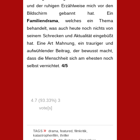
und der ruhigen Erzählweise mich vor den
Bildschirm gebannt hat. Ein
Familiendrama
, welches ein Thema
behandelt, was auch heute noch nichts von
seinem Schrecken und Aktualität eingebüßt
hat. Eine Art Mahnung, ein trauriger und
aufwühlender Beitrag, der bewusst macht,
dass die Menschheit sich am ehesten noch
selbst vernichtet.
4/5
4.7
(93.33%)
3
vote[s]
»
TAGS
drama
,
featured
,
filmkritik
,
katastrophenfilm
,
thriller
»