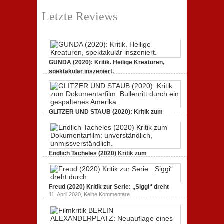
Letzte Reviews
GUNDA (2020): Kritik. Heilige Kreaturen,
spektakulär inszeniert.
zu
21. April 2021,
Keine Kommentare
GUNDA
(2020):
Kritik.
Heilige
Kreaturen,
GLITZER UND STAUB (2020): Kritik zum
spektakulär
Dokumentarfilm.
inszeniert.
zu
3. Oktober 2020,
Keine Kommentare
GLITZER
UND
STAUB
(2020):
Endlich Tacheles (2020) Kritik zum
Kritik
Dokumentarfilm: unverständlich,
zum
zu
19. Mai 2020,
Keine Kommentare
Dokumentarfilm.
Endlich
Bullenritt
Tacheles
durch
Freud (2020) Kritik zur Serie: „Siggi“ dreht
(2020)
ein
Kritik
zu
gespaltenes
11. April 2020,
Keine Kommentare
zum
Freud
Amerika.
Dokumentarfilm:
(2020)
unverständlich,
Kritik
unmissverständlich.
zur
Serie: