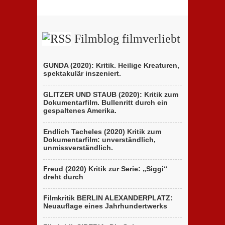
Berlinale
Beitrags
zeigt
der
ungewöhnliches
Brüder
Holocaust-
D’Innocenzo
Drama
Filmblog filmverliebt
GUNDA (2020): Kritik. Heilige Kreaturen,
spektakulär inszeniert.
GLITZER UND STAUB (2020): Kritik zum
Dokumentarfilm. Bullenritt durch ein
gespaltenes Amerika.
Endlich Tacheles (2020) Kritik zum
Dokumentarfilm: unverständlich,
unmissverständlich.
Freud (2020) Kritik zur Serie: „Siggi“
dreht durch
Filmkritik BERLIN ALEXANDERPLATZ:
Neuauflage eines Jahrhundertwerks