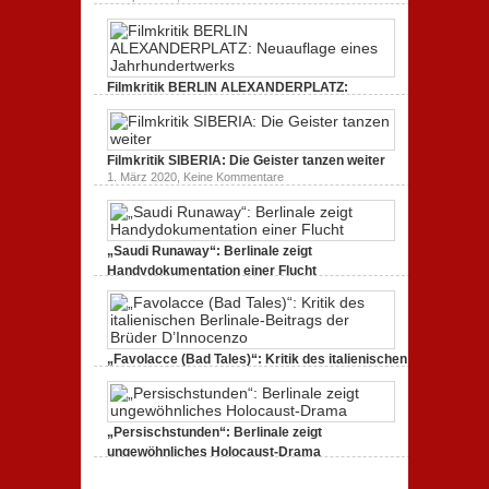
ein
Freud
Kritik
gespaltenes
(2020)
zum
Amerika.
Kritik
Dokumentarfilm:
zur
unverständlich,
Serie:
unmissverständlich.
„Siggi“
Filmkritik BERLIN ALEXANDERPLATZ:
dreht
durch
Neuauflage eines Jahrhundertwerks
zu
1. März 2020,
Keine Kommentare
Filmkritik
BERLIN
Filmkritik SIBERIA: Die Geister tanzen weiter
ALEXANDERPLATZ:
Neuauflage
zu
1. März 2020,
Keine Kommentare
eines
Filmkritik
Jahrhundertwerks
SIBERIA:
Die
Geister
tanzen
„Saudi Runaway“: Berlinale zeigt
weiter
Handydokumentation einer Flucht
zu
27. Februar 2020,
Keine Kommentare
„Saudi
Runaway“:
Berlinale
zeigt
Handydokumentation
„Favolacce (Bad Tales)“: Kritik des italienischen
einer
Berlinale-Beitrags der Brüder D’Innocenzo
Flucht
zu
25. Februar 2020,
Keine Kommentare
„Favolacce
(Bad
„Persischstunden“: Berlinale zeigt
Tales)“:
Kritik
ungewöhnliches Holocaust-Drama
des
zu
23. Februar 2020,
Keine Kommentare
italienischen
„Persischstunden“:
Berlinale-