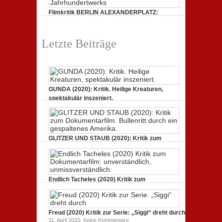
„Siggi“
Filmkritik BERLIN ALEXANDERPLATZ:
dreht
durch
Neuauflage eines Jahrhundertwerks
zu
1. März 2020,
Keine Kommentare
Filmkritik
Letzte Beiträge
BERLIN
ALEXANDERPLATZ:
Neuauflage
eines
Jahrhundertwerks
GUNDA (2020): Kritik. Heilige Kreaturen,
spektakulär inszeniert.
zu
21. April 2021,
Keine Kommentare
GUNDA
(2020):
Kritik.
Heilige
Kreaturen,
GLITZER UND STAUB (2020): Kritik zum
spektakulär
Dokumentarfilm. Bullenritt durch ein
inszeniert.
gespaltenes Amerika.
zu
3. Oktober 2020,
Keine Kommentare
GLITZER
UND
Endlich Tacheles (2020) Kritik zum
STAUB
(2020):
Dokumentarfilm: unverständlich,
Kritik
unmissverständlich.
zum
zu
19. Mai 2020,
Keine Kommentare
Dokumentarfilm.
Endlich
Bullenritt
Freud (2020) Kritik zur Serie: „Siggi“ dreht durch
Tacheles
durch
zu
11. April 2020,
Keine Kommentare
(2020)