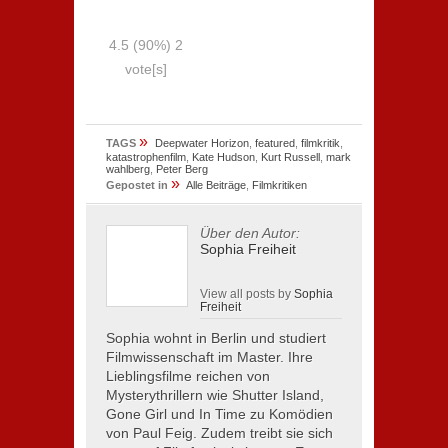
4.5
(90%)
2
vote[s]
»
TAGS
Deepwater Horizon
,
featured
,
filmkritik
,
katastrophenfilm
,
Kate Hudson
,
Kurt Russell
,
mark
wahlberg
,
Peter Berg
»
Gepostet in
Alle Beiträge
,
Filmkritiken
Über den Autor:
Sophia Freiheit
View all posts by
Sophia
Freiheit
Sophia wohnt in Berlin und studiert
Filmwissenschaft im Master. Ihre
Lieblingsfilme reichen von
Mysterythrillern wie Shutter Island,
Gone Girl und In Time zu Komödien
von Paul Feig. Zudem treibt sie sich