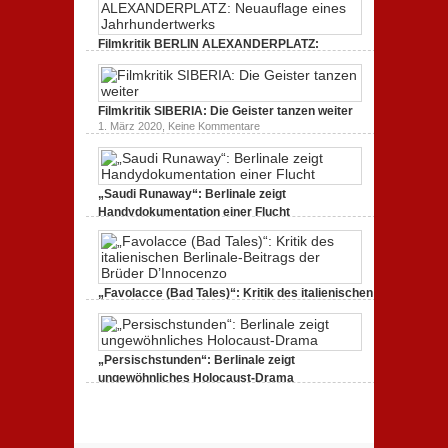
zur
unverständlich,
Serie:
unmissverständlich.
„Siggi“
Filmkritik BERLIN ALEXANDERPLATZ:
dreht
durch
Neuauflage eines Jahrhundertwerks
zu
1. März 2020,
Keine Kommentare
Filmkritik
BERLIN
Filmkritik SIBERIA: Die Geister tanzen weiter
ALEXANDERPLATZ:
Neuauflage
zu
1. März 2020,
Keine Kommentare
eines
Filmkritik
Jahrhundertwerks
SIBERIA:
Die
Geister
tanzen
„Saudi Runaway“: Berlinale zeigt
weiter
Handydokumentation einer Flucht
zu
27. Februar 2020,
Keine Kommentare
„Saudi
Runaway“:
Berlinale
zeigt
Handydokumentation
„Favolacce (Bad Tales)“: Kritik des italienischen
einer
Berlinale-Beitrags der Brüder D’Innocenzo
Flucht
zu
25. Februar 2020,
Keine Kommentare
„Favolacce
(Bad
„Persischstunden“: Berlinale zeigt
Tales)“:
Kritik
ungewöhnliches Holocaust-Drama
des
zu
23. Februar 2020,
Keine Kommentare
italienischen
„Persischstunden“:
Berlinale-
Berlinale
Beitrags
zeigt
der
ungewöhnliches
Brüder