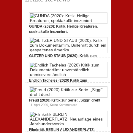
GUNDA (2020): Kritik. Heilige Kreaturen,
spektakulär inszeniert.
zu
21. April 2021,
Keine Kommentare
GUNDA
(2020):
Kritik.
Heilige
Kreaturen,
GLITZER UND STAUB (2020): Kritik zum
spektakulär
Dokumentarfilm.
inszeniert.
zu
3. Oktober 2020,
Keine Kommentare
GLITZER
UND
STAUB
(2020):
Endlich Tacheles (2020) Kritik zum
Kritik
Dokumentarfilm: unverständlich,
zum
zu
19. Mai 2020,
Keine Kommentare
Dokumentarfilm.
Endlich
Bullenritt
Tacheles
durch
Freud (2020) Kritik zur Serie: „Siggi“ dreht
(2020)
ein
Kritik
zu
gespaltenes
11. April 2020,
Keine Kommentare
zum
Freud
Amerika.
Dokumentarfilm:
(2020)
unverständlich,
Kritik
unmissverständlich.
zur
Serie:
„Siggi“
Filmkritik BERLIN ALEXANDERPLATZ:
dreht
durch