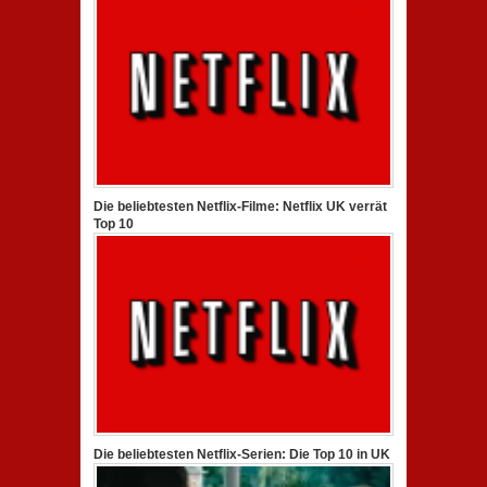
Die beliebtesten Netflix-Filme: Netflix UK verrät
Top 10
Die beliebtesten Netflix-Serien: Die Top 10 in UK