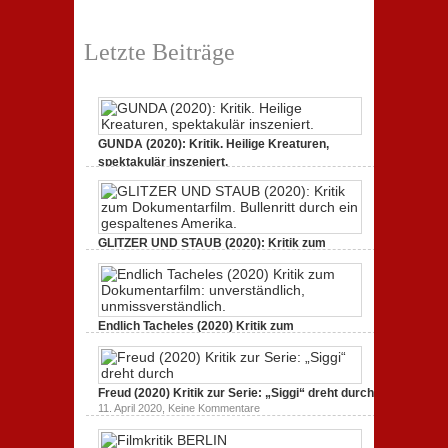
Neuauflage eines Jahrhundertwerks
zu
1. März 2020,
Keine Kommentare
Filmkritik
Letzte Beiträge
BERLIN
ALEXANDERPLATZ:
Neuauflage
eines
Jahrhundertwerks
GUNDA (2020): Kritik. Heilige Kreaturen,
spektakulär inszeniert.
zu
21. April 2021,
Keine Kommentare
GUNDA
(2020):
Kritik.
Heilige
Kreaturen,
GLITZER UND STAUB (2020): Kritik zum
spektakulär
Dokumentarfilm. Bullenritt durch ein
inszeniert.
gespaltenes Amerika.
zu
3. Oktober 2020,
Keine Kommentare
GLITZER
UND
Endlich Tacheles (2020) Kritik zum
STAUB
(2020):
Dokumentarfilm: unverständlich,
Kritik
unmissverständlich.
zum
zu
19. Mai 2020,
Keine Kommentare
Dokumentarfilm.
Endlich
Bullenritt
Freud (2020) Kritik zur Serie: „Siggi“ dreht durch
Tacheles
durch
zu
11. April 2020,
Keine Kommentare
(2020)
ein
Freud
Kritik
gespaltenes
(2020)
zum
Amerika.
Kritik
Dokumentarfilm: