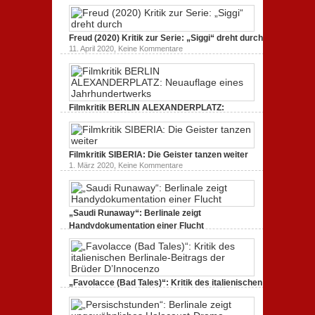
(2020):
Dokumentarfilm: unverständlich,
Kritik
unmissverständlich.
zum
zu
19. Mai 2020,
Keine Kommentare
Dokumentarfilm.
Endlich
Bullenritt
Freud (2020) Kritik zur Serie: „Siggi“ dreht durch
Tacheles
durch
zu
11. April 2020,
Keine Kommentare
(2020)
ein
Freud
Kritik
gespaltenes
(2020)
zum
Amerika.
Kritik
Dokumentarfilm:
zur
unverständlich,
Serie:
unmissverständlich.
„Siggi“
Filmkritik BERLIN ALEXANDERPLATZ:
dreht
durch
Neuauflage eines Jahrhundertwerks
zu
1. März 2020,
Keine Kommentare
Filmkritik
BERLIN
Filmkritik SIBERIA: Die Geister tanzen weiter
ALEXANDERPLATZ:
Neuauflage
zu
1. März 2020,
Keine Kommentare
eines
Filmkritik
Jahrhundertwerks
SIBERIA:
Die
Geister
tanzen
„Saudi Runaway“: Berlinale zeigt
weiter
Handydokumentation einer Flucht
zu
27. Februar 2020,
Keine Kommentare
„Saudi
Runaway“:
Berlinale
zeigt
Handydokumentation
„Favolacce (Bad Tales)“: Kritik des italienischen
einer
Berlinale-Beitrags der Brüder D’Innocenzo
Flucht
zu
25. Februar 2020,
Keine Kommentare
„Favolacce