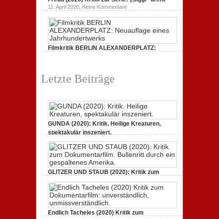
ein
Kritik
zu
gespaltenes
11. April 2020,
Keine Kommentare
zum
Freud
Amerika.
Dokumentarfilm:
(2020)
unverständlich,
Kritik
unmissverständlich.
zur
Serie:
„Siggi“
Filmkritik BERLIN ALEXANDERPLATZ:
dreht
durch
Neuauflage eines Jahrhundertwerks
zu
1. März 2020,
Keine Kommentare
Filmkritik
Letzte Beiträge
BERLIN
ALEXANDERPLATZ:
Neuauflage
eines
Jahrhundertwerks
GUNDA (2020): Kritik. Heilige Kreaturen,
spektakulär inszeniert.
zu
21. April 2021,
Keine Kommentare
GUNDA
(2020):
Kritik.
Heilige
Kreaturen,
GLITZER UND STAUB (2020): Kritik zum
spektakulär
Dokumentarfilm. Bullenritt durch ein
inszeniert.
gespaltenes Amerika.
zu
3. Oktober 2020,
Keine Kommentare
GLITZER
UND
Endlich Tacheles (2020) Kritik zum
STAUB