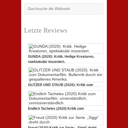
Letzte Reviews
GUNDA (2020): Kritik. Heilige Kreaturen,
spektakulär inszeniert.
zu
21. April 2021,
Keine Kommentare
GUNDA
(2020):
Kritik.
Heilige
Kreaturen,
GLITZER UND STAUB (2020): Kritik zum
spektakulär
Dokumentarfilm.
inszeniert.
zu
3. Oktober 2020,
Keine Kommentare
GLITZER
UND
STAUB
(2020):
Endlich Tacheles (2020) Kritik zum
Kritik
Dokumentarfilm: unverständlich,
zum
zu
19. Mai 2020,
Keine Kommentare
Dokumentarfilm.
Endlich
Bullenritt
Tacheles
durch
Freud (2020) Kritik zur Serie: „Siggi“ dreht
(2020)