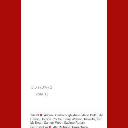
3.5
(70%)
2
vote[s]
»
TAGS
Adrian Scarborough
,
Anne-Marie Duff
,
Billy
Howle
,
Dominic Cooke
,
Emily Watson
,
filmkritik
,
Ian
McEwan
,
Samuel West
,
Saoirse Ronan
»
Gepostet in
Alle Beiträge
,
Filmkritiken