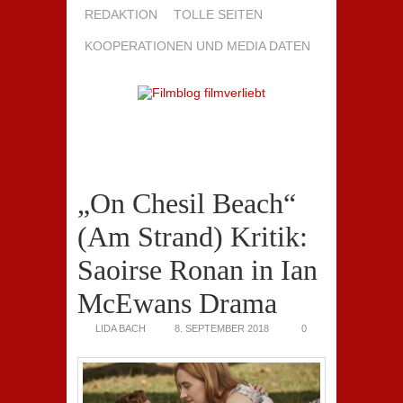
REDAKTION
TOLLE SEITEN
KOOPERATIONEN UND MEDIA DATEN
„On Chesil Beach“
(Am Strand) Kritik:
Saoirse Ronan in Ian
McEwans Drama
LIDA BACH
8. SEPTEMBER 2018
0