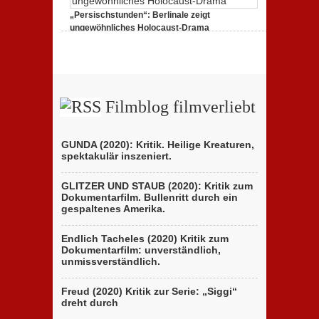
(Bad
„Persischstunden“: Berlinale zeigt
Tales)“:
Kritik
ungewöhnliches Holocaust-Drama
des
zu
23. Februar 2020,
Keine Kommentare
italienischen
„Persischstunden“:
Berlinale-
Berlinale
Beitrags
zeigt
der
ungewöhnliches
Brüder
Holocaust-
D’Innocenzo
Drama
Filmblog filmverliebt
GUNDA (2020): Kritik. Heilige Kreaturen,
spektakulär inszeniert.
GLITZER UND STAUB (2020): Kritik zum
Dokumentarfilm. Bullenritt durch ein
gespaltenes Amerika.
Endlich Tacheles (2020) Kritik zum
Dokumentarfilm: unverständlich,
unmissverständlich.
Freud (2020) Kritik zur Serie: „Siggi“
dreht durch