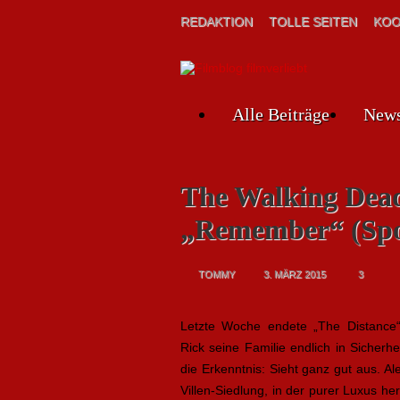
REDAKTION
TOLLE SEITEN
KOO
Alle Beiträge
New
The Walking Dead 
„Remember“ (Spo
TOMMY
3. MÄRZ 2015
3
Letzte Woche endete „The Distance“
Rick seine Familie endlich in Sicherh
die Erkenntnis: Sieht ganz gut aus. Al
Villen-Siedlung, in der purer Luxus h