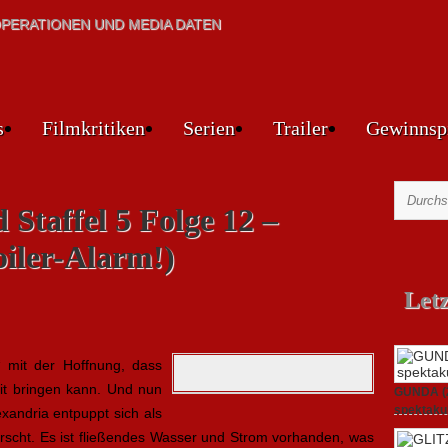
PERATIONEN UND MEDIA DATEN
s
Filmkritiken
Serien
Trailer
Gewinnsp
Staffel 5 Folge 12 –
iler-Alarm!)
Let
 mit der Hoffnung, dass
eit bringen kann. Und nun
GUNDA (20
spektakul
exandria entpuppt sich als
errscht. Es ist fließendes Wasser und Strom vorhanden, was
21. April 2