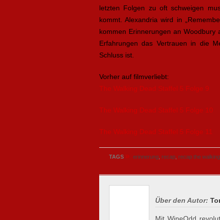
letzten Folgen zu oft schweigen m
kommt. Alexandria wird in „Remember
kommen Erinnerungen an Woodbury auf,
Erfahrungen das Vertrauen in die Me
Schluss ist.
Vorher auf filmverliebt:
The Walking Dead Staffel 5 Folge 9
The Walking Dead Staffel 5 Folge 10
The Walking Dead Staffel 5 Folge 11
»
TAGS
erinnerung
,
recap
,
recap the walking
Über den Autor:
To
Mit WineOdd revoluti