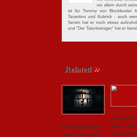
vor allem durch sein
ist für Tommy von Blockbuster b
Tarantino und Kubrick - auch wenn 
Serien hat er noch etwas aufzuhol
und "Der Tatortreiniger" hat er ber
»
Related
Fear the Walki
Staffel 1: Kriti
The Walking Dead Film:
6 „Der gute M
Teaser-Trailer kündigt