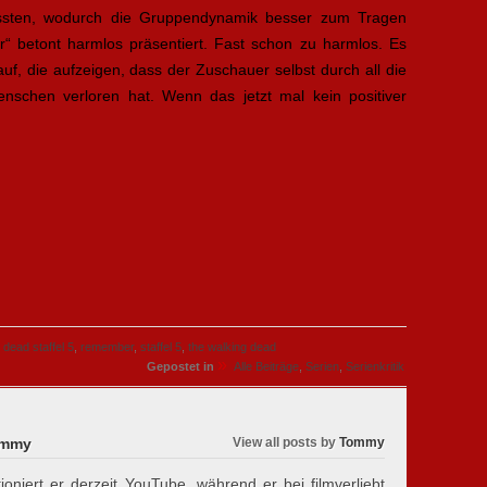
ussten, wodurch die Gruppendynamik besser zum Tragen
“ betont harmlos präsentiert. Fast schon zu harmlos. Es
 die aufzeigen, dass der Zuschauer selbst durch all die
nschen verloren hat. Wenn das jetzt mal kein positiver
 dead staffel 5
,
remember
,
staffel 5
,
the walking dead
»
Gepostet in
Alle Beiträge
,
Serien
,
Serienkritik
mmy
View all posts by
Tommy
oniert er derzeit YouTube, während er bei filmverliebt