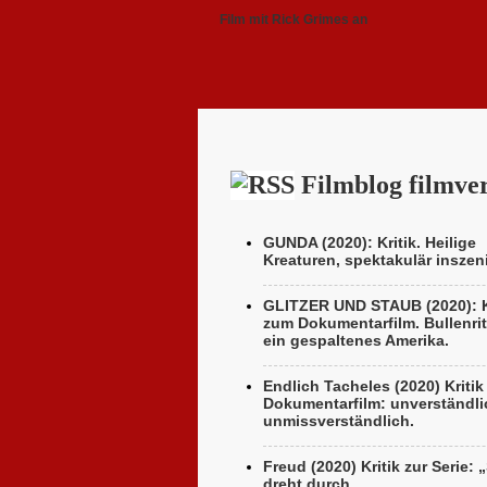
Film mit Rick Grimes an
Filmblog filmver
GUNDA (2020): Kritik. Heilige
Kreaturen, spektakulär inszeni
GLITZER UND STAUB (2020): K
zum Dokumentarfilm. Bullenrit
ein gespaltenes Amerika.
Endlich Tacheles (2020) Kriti
Dokumentarfilm: unverständli
unmissverständlich.
Freud (2020) Kritik zur Serie: 
dreht durch