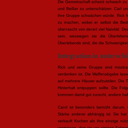
Die Gemeinschaft scheint schwach zu s
und Beißer zu unterschätzen. Carl un
ihre Gruppe schwächen würde. Rick h
zu machen, wobei er selbst die Bedr
überrascht von derart viel Naivität. 
sein, weswegen sie die Überlebend
Überlebende sind, die die Schwierigke
Integration in untersch
Rick und seine Gruppe sind misstra
verdenken ist. Die Waffenabgabe lassen
auf mehrere Häuser aufzuteilen. Die T
Hinterhalt entpuppen sollte. Die Fol
kommen damit gut zurecht, andere ha
Carol ist besonders bemüht darum, s
Stärke anderer abhängig ist. Sie hat
verkauft Kochen als ihre einzige nüt
vermissen, den sie vor einigen Folgen 