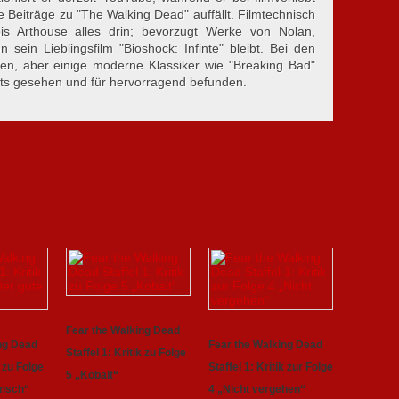
e Beiträge zu "The Walking Dead" auffällt. Filmtechnisch
is Arthouse alles drin; bevorzugt Werke von Nolan,
sein Lieblingsfilm "Bioshock: Infinte" bleibt. Bei den
en, aber einige moderne Klassiker wie "Breaking Bad"
eits gesehen und für hervorragend befunden.
Fear the Walking Dead
ng Dead
Fear the Walking Dead
Staffel 1: Kritik zu Folge
k zu Folge
Staffel 1: Kritik zur Folge
5 „Kobalt“
ensch“
4 „Nicht vergehen“