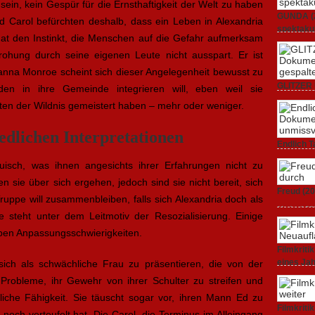
ein, kein Gespür für die Ernsthaftigkeit der Welt zu haben
GUNDA (20
d Carol befürchten deshalb, dass ein Leben in Alexandria
spektakul
at den Instinkt, die Menschen auf die Gefahr aufmerksam
21. April 2
ohung durch seine eigenen Leute nicht ausspart. Er ist
Deanna Monroe scheint sich dieser Angelegenheit bewusst zu
GLITZER 
en in ihre Gemeinde integrieren will, eben weil sie
Dokumenta
iten der Wildnis gemeistert haben – mehr oder weniger.
Amerika.
3. Oktober
iedlichen Interpretationen
Endlich T
unverstän
uisch, was ihnen angesichts ihrer Erfahrungen nicht zu
19. Mai 20
 sie über sich ergehen, jedoch sind sie nicht bereit, sich
Freud (20
ruppe will zusammenbleiben, falls sich Alexandria doch als
11. April 2
ge steht unter dem Leitmotiv der Resozialisierung. Einige
ben Anpassungsschwierigkeiten.
Filmkrit
eines Ja
ich als schwächliche Frau zu präsentieren, die von der
 Probleme, ihr Gewehr von ihrer Schulter zu streifen und
1. März 20
zliche Fähigkeit. Sie täuscht sogar vor, ihren Mann Ed zu
Filmkriti
noch verteufelt hat. Die Carol, die Terminus im Alleingang