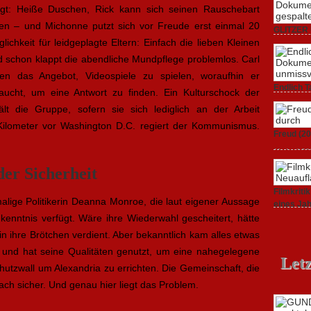
ringt: Heiße Duschen, Rick kann sich seinen Rauschebart
lesen – und Michonne putzt sich vor Freude erst einmal 20
GLITZER 
lichkeit für leidgeplagte Eltern: Einfach die lieben Kleinen
Dokument
nd schon klappt die abendliche Mundpflege problemlos. Carl
3. Oktober
en das Angebot, Videospiele zu spielen, woraufhin er
Endlich T
aucht, um eine Antwort zu finden. Ein Kulturschock der
unverstän
lt die Gruppe, sofern sie sich lediglich an der Arbeit
19. Mai 20
s Kilometer vor Washington D.C. regiert der Kommunismus.
Freud (20
11. April 2
der Sicherheit
Filmkrit
malige Politikerin Deanna Monroe, die laut eigener Aussage
eines Ja
enntnis verfügt. Wäre ihre Wiederwahl gescheitert, hätte
1. März 20
rin ihre Brötchen verdient. Aber bekanntlich kam alles etwas
t und hat seine Qualitäten genutzt, um eine nahegelegene
Letz
utzwall um Alexandria zu errichten. Die Gemeinschaft, die
ach sicher. Und genau hier liegt das Problem.