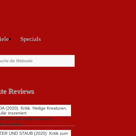
iele
Specials
zte Reviews
20): Kritik. Heilige Kreaturen,
är inszeniert.
zu
021,
Keine Kommentare
GUNDA