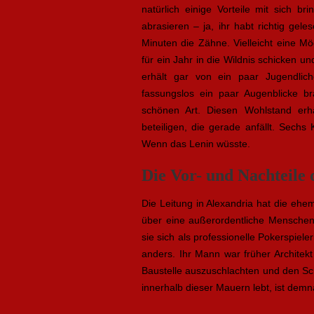
natürlich einige Vorteile mit sich b
abrasieren – ja, ihr habt richtig ge
Minuten die Zähne. Vielleicht eine Mög
für ein Jahr in die Wildnis schicken u
erhält gar von ein paar Jugendlich
fassungslos ein paar Augenblicke br
schönen Art. Diesen Wohlstand erhä
beteiligen, die gerade anfällt. Sech
Wenn das Lenin wüsste.
Die Vor- und Nachteile 
Die Leitung in Alexandria hat die ehe
über eine außerordentliche Menschenk
sie sich als professionelle Pokerspiele
anders. Ihr Mann war früher Architek
Baustelle auszuschlachten und den Sch
innerhalb dieser Mauern lebt, ist demn