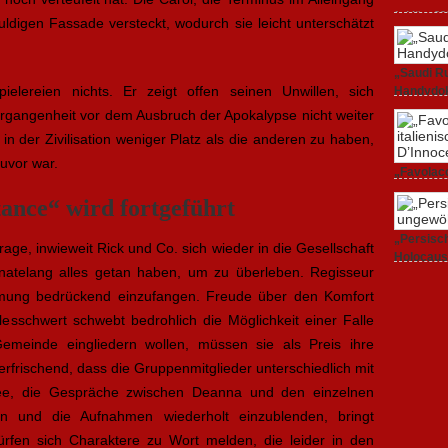
1. März 20
huldigen Fassade versteckt, wodurch sie leicht unterschätzt
„Saudi Ru
ielereien nichts. Er zeigt offen seinen Unwillen, sich
Handydok
rgangenheit vor dem Ausbruch der Apokalypse nicht weiter
27. Februa
r, in der Zivilisation weniger Platz als die anderen zu haben,
uvor war.
„Favolacc
Berlinale
ance“ wird fortgeführt
25. Februa
„Persisch
age, inwieweit Rick und Co. sich wieder in die Gesellschaft
Holocaus
natelang alles getan haben, um zu überleben. Regisseur
23. Februa
immung bedrückend einzufangen. Freude über den Komfort
lesschwert schwebt bedrohlich die Möglichkeit einer Falle
emeinde eingliedern wollen, müssen sie als Preis ihre
rfrischend, dass die Gruppenmitglieder unterschiedlich mit
dee, die Gespräche zwischen Deanna und den einzelnen
n und die Aufnahmen wiederholt einzublenden, bringt
ürfen sich Charaktere zu Wort melden, die leider in den