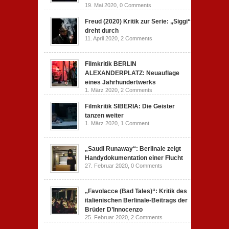
19. Mai 2020,
0 Comments
Freud (2020) Kritik zur Serie: „Siggi“
dreht durch
11. April 2020,
2 Comments
Filmkritik BERLIN
ALEXANDERPLATZ: Neuauflage
eines Jahrhundertwerks
1. März 2020,
2 Comments
Filmkritik SIBERIA: Die Geister
tanzen weiter
1. März 2020,
1 Comment
„Saudi Runaway“: Berlinale zeigt
Handydokumentation einer Flucht
27. Februar 2020,
0 Comments
„Favolacce (Bad Tales)“: Kritik des
italienischen Berlinale-Beitrags der
Brüder D’Innocenzo
25. Februar 2020,
2 Comments