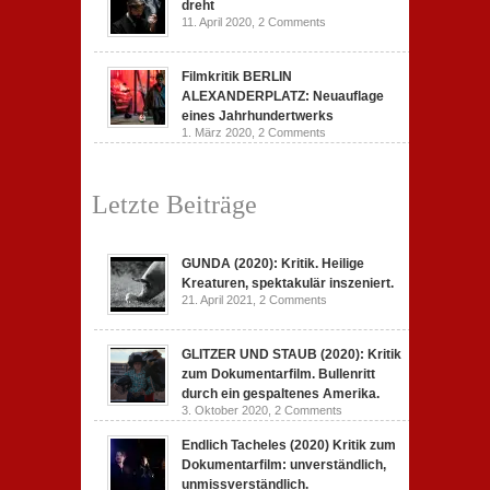
dreht
11. April 2020,
2 Comments
Filmkritik BERLIN
ALEXANDERPLATZ: Neuauflage
eines Jahrhundertwerks
1. März 2020,
2 Comments
Letzte Beiträge
GUNDA (2020): Kritik. Heilige
Kreaturen, spektakulär inszeniert.
21. April 2021,
2 Comments
GLITZER UND STAUB (2020): Kritik
zum Dokumentarfilm. Bullenritt
durch ein gespaltenes Amerika.
3. Oktober 2020,
2 Comments
Endlich Tacheles (2020) Kritik zum
Dokumentarfilm: unverständlich,
unmissverständlich.