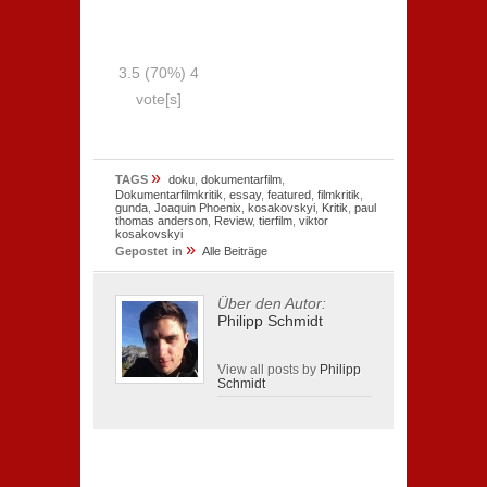
3.5
(70%)
4
vote[s]
»
TAGS
doku
,
dokumentarfilm
,
Dokumentarfilmkritik
,
essay
,
featured
,
filmkritik
,
gunda
,
Joaquin Phoenix
,
kosakovskyi
,
Kritik
,
paul
thomas anderson
,
Review
,
tierfilm
,
viktor
kosakovskyi
»
Gepostet in
Alle Beiträge
Über den Autor:
Philipp Schmidt
View all posts by
Philipp
Schmidt