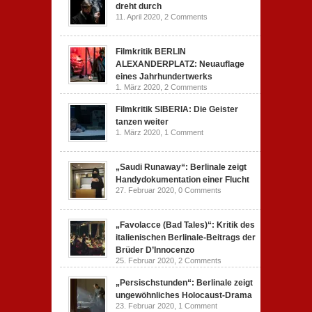
dreht durch
11. April 2020,
2 Comments
Filmkritik BERLIN
ALEXANDERPLATZ: Neuauflage
eines Jahrhundertwerks
1. März 2020,
2 Comments
Filmkritik SIBERIA: Die Geister
tanzen weiter
1. März 2020,
1 Comment
„Saudi Runaway“: Berlinale zeigt
Handydokumentation einer Flucht
27. Februar 2020,
0 Comments
„Favolacce (Bad Tales)“: Kritik des
italienischen Berlinale-Beitrags der
Brüder D’Innocenzo
25. Februar 2020,
2 Comments
„Persischstunden“: Berlinale zeigt
ungewöhnliches Holocaust-Drama
23. Februar 2020,
1 Comment