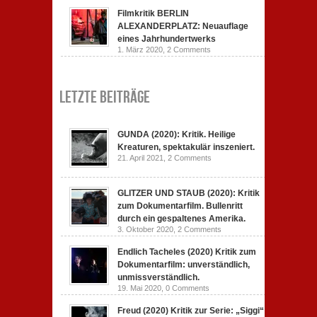
Filmkritik BERLIN
ALEXANDERPLATZ: Neuauflage
eines Jahrhundertwerks
1. März 2020,
2 Comments
Letzte Beiträge
GUNDA (2020): Kritik. Heilige
Kreaturen, spektakulär inszeniert.
21. April 2021,
2 Comments
GLITZER UND STAUB (2020): Kritik
zum Dokumentarfilm. Bullenritt
durch ein gespaltenes Amerika.
3. Oktober 2020,
2 Comments
Endlich Tacheles (2020) Kritik zum
Dokumentarfilm: unverständlich,
unmissverständlich.
19. Mai 2020,
0 Comments
Freud (2020) Kritik zur Serie: „Siggi“