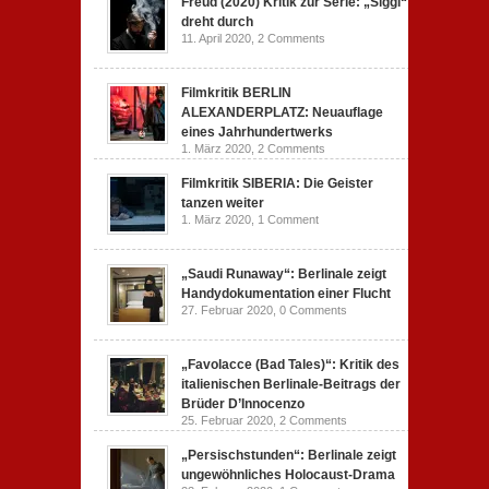
Freud (2020) Kritik zur Serie: „Siggi“
dreht durch
11. April 2020,
2 Comments
Filmkritik BERLIN
ALEXANDERPLATZ: Neuauflage
eines Jahrhundertwerks
1. März 2020,
2 Comments
Filmkritik SIBERIA: Die Geister
tanzen weiter
1. März 2020,
1 Comment
„Saudi Runaway“: Berlinale zeigt
Handydokumentation einer Flucht
27. Februar 2020,
0 Comments
„Favolacce (Bad Tales)“: Kritik des
italienischen Berlinale-Beitrags der
Brüder D’Innocenzo
25. Februar 2020,
2 Comments
„Persischstunden“: Berlinale zeigt
ungewöhnliches Holocaust-Drama