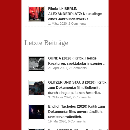
Filmkritik BERLIN
ALEXANDERPLATZ: Neuauflage
eines Jahrhundertwerks
1. März 2020,
2 Comments
Letzte Beiträge
GUNDA (2020): Kritik. Heilige
Kreaturen, spektakulär inszeniert.
21. April 2021,
2 Comments
GLITZER UND STAUB (2020): Kritik
zum Dokumentarfilm. Bullenritt
durch ein gespaltenes Amerika.
3. Oktober 2020,
2 Comments
Endlich Tacheles (2020) Kritik zum
Dokumentarfilm: unverständlich,
unmissverständlich.
19. Mai 2020,
0 Comments