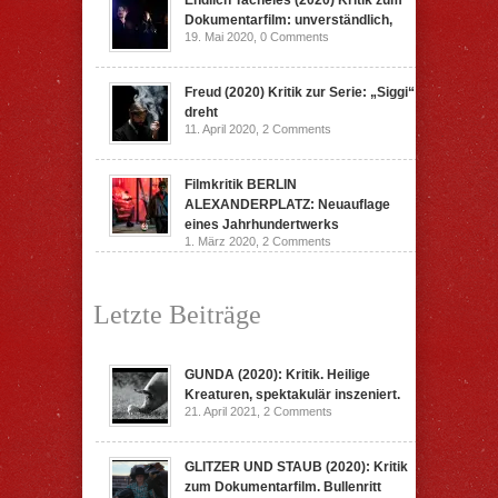
Endlich Tacheles (2020) Kritik zum
Dokumentarfilm: unverständlich,
19. Mai 2020,
0 Comments
Freud (2020) Kritik zur Serie: „Siggi“
dreht
11. April 2020,
2 Comments
Filmkritik BERLIN
ALEXANDERPLATZ: Neuauflage
eines Jahrhundertwerks
1. März 2020,
2 Comments
Letzte Beiträge
GUNDA (2020): Kritik. Heilige
Kreaturen, spektakulär inszeniert.
21. April 2021,
2 Comments
GLITZER UND STAUB (2020): Kritik
zum Dokumentarfilm. Bullenritt