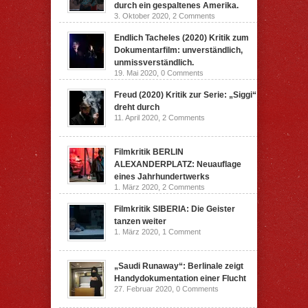
durch ein gespaltenes Amerika.
3. Oktober 2020,
2 Comments
Endlich Tacheles (2020) Kritik zum
Dokumentarfilm: unverständlich,
unmissverständlich.
19. Mai 2020,
0 Comments
Freud (2020) Kritik zur Serie: „Siggi“
dreht durch
11. April 2020,
2 Comments
Filmkritik BERLIN
ALEXANDERPLATZ: Neuauflage
eines Jahrhundertwerks
1. März 2020,
2 Comments
Filmkritik SIBERIA: Die Geister
tanzen weiter
1. März 2020,
1 Comment
„Saudi Runaway“: Berlinale zeigt
Handydokumentation einer Flucht
27. Februar 2020,
0 Comments