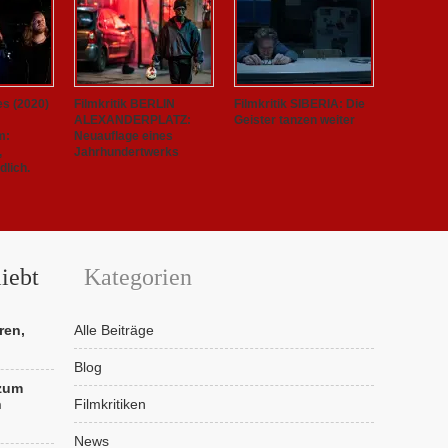
es (2020)
Filmkritik BERLIN
Filmkritik SIBERIA: Die
ALEXANDERPLATZ:
Geister tanzen weiter
m:
Neuauflage eines
,
Jahrhundertwerks
lich.
iebt
Kategorien
ren,
Alle Beiträge
Blog
 zum
n
Filmkritiken
News