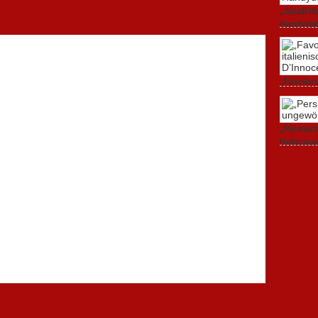
„Saudi Ru
Handydok
27. Februa
„Favolacc
Berlinale
25. Februa
„Persisch
Holocaus
23. Februa