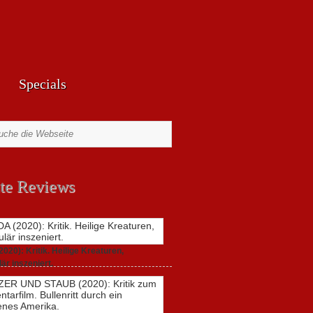
Specials
te Reviews
20): Kritik. Heilige Kreaturen,
är inszeniert.
zu
021,
Keine Kommentare
GUNDA
(2020):
Kritik.
Heilige