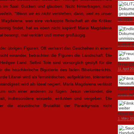
 im Saal. Gucken und glauben. Nicht hinterfragen, nicht
ifeln. “
Wenn wir es nicht verstehen, dann, weil es unser
GLITZER 
a Magdalena, was eine verkappte Botschaft an die Kritiker
Dokumenta
sinnig findet, hat es eben nicht kapiert! Maria Magdalena
Amerika.
al besorgt, mal verklärt und immer großäugig.
3. Oktober
Endlich T
der übrigen Figuren. Oft verharrt das Geschehen in einem
unverstän
19. Mai 20
ht einander, betrachten die Figuren die Landschaft. Die
Heiligen Land. Selbst Tote sind vorsorglich gestylt für die
Freud (20
11. April 2
ür die heuchlerische Bigotterie des faden Bibelunterrichts.
de Litanei wird als feministisches, aufgeklärtes, tolerantes
tändigkeit wird als Ideal negiert. Maria Magdalena verlässt
Filmkrit
, um sich einer anderen zu fügen. Jesus verkündet, die
eines Ja
alt, insbesondere sexuelle, erdulden und vergeben. Die
1. März 20
er die atavistische Brutalität der Paradigmata nicht
Filmkriti
1. März 20