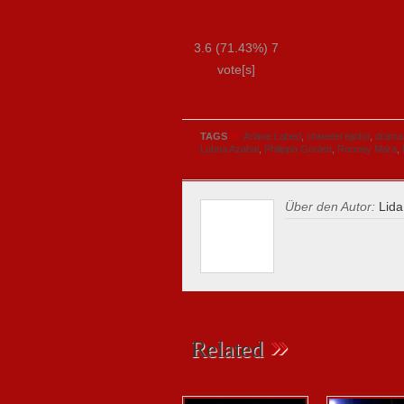
3.6
(71.43%)
7
vote[s]
»
TAGS
Ariane Labed
,
chiwetel ejiofor
,
drama
Lubna Azabal
,
Philippa Goslett
,
Rooney Mara
,
Über den Autor:
Lida
»
Related