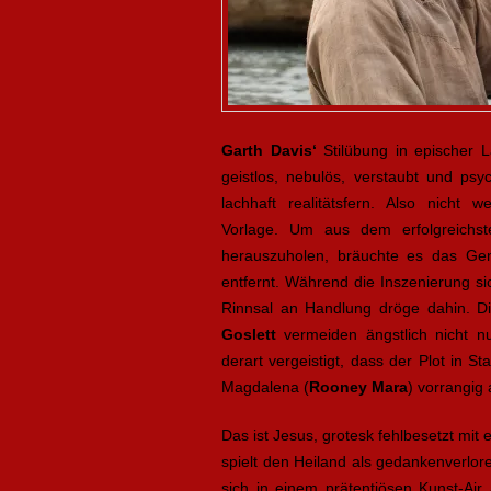
Garth Davis‘
Stilübung in epischer L
geistlos, nebulös, verstaubt und psy
lachhaft realitätsfern. Also nicht w
Vorlage. Um aus dem erfolgreichst
herauszuholen, bräuchte es das G
entfernt. Während die Inszenierung sic
Rinnsal an Handlung dröge dahin. D
Goslett
vermeiden ängstlich nicht nu
derart vergeistigt, dass der Plot in S
Magdalena (
Rooney Mara
) vorrangig
Das ist Jesus, grotesk fehlbesetzt mit 
spielt den Heiland als gedankenverlo
sich in einem prätentiösen Kunst-Air 