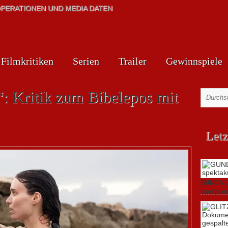
PERATIONEN UND MEDIA DATEN
Filmkritiken
Serien
Trailer
Gewinnspiele
: Kritik zum Bibelepos mit
Letz
GUNDA (20
spektakul
21. April 2