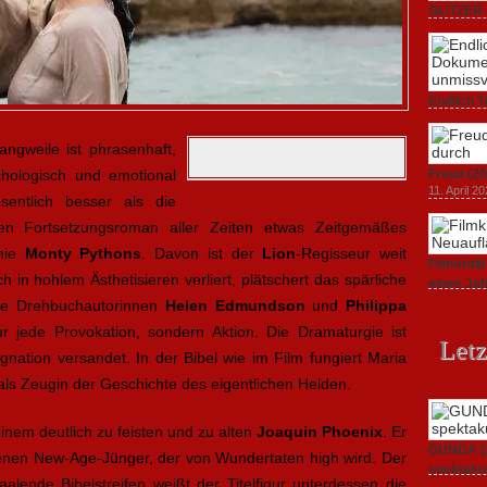
GLITZER 
Dokument
3. Oktober
Endlich T
unverstän
19. Mai 20
angweile ist phrasenhaft,
chologisch und emotional
Freud (20
11. April 2
esentlich besser als die
en Fortsetzungsroman aller Zeiten etwas Zeitgemäßes
enie
Monty Pythons
. Davon ist der
Lion
-Regisseur weit
Filmkrit
h in hohlem Ästhetisieren verliert, plätschert das spärliche
eines Ja
1. März 20
ie Drehbuchautorinnen
Helen Edmundson
und
Philippa
r jede Provokation, sondern Aktion. Die Dramaturgie ist
Letz
tagnation versandet. In der Bibel wie im Film fungiert Maria
 als Zeugin der Geschichte des eigentlichen Helden.
einem deutlich zu feisten und zu alten
Joaquin Phoenix
. Er
GUNDA (20
renen New-Age-Jünger, der von Wundertaten high wird. Der
spektakul
aalende Bibelstreifen weißt der Titelfigur unterdessen die
21. April 2