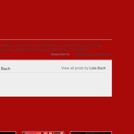
,
filmkritik
,
Garth Davis
,
Helen Edmundson
,
Joaquin Phoenix
,
Lior Raz
,
Ryan Corr
,
Sarah-Sofie Boussnina
,
Shira Haas
,
Tahar Rahim
»
Gepostet in
Alle Beiträge
,
Filmkritiken
 Bach
View all posts by
Lida Bach