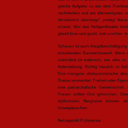
gleiche Aufgabe zu wie dem Publikum
nachdenken und am allerwenigsten zwe
Verständnis übersteigt
“, predigt Mari
scheint: Wer das Heiligentheater blöd
glaubt brav und guckt, mal unsicher, m
Schauen ist auch Hauptbeschäftigung 
ermüdenden Starrwettbewerb. Wenn nic
zumindest ist malerisch, wie alles im 
Auferstehung. Richtig hässlich ist daf
Eine misogyne, obskurantistische, absur
Drama vermarktet. Freiheit oder Eigens
eine patriarchalische Gemeinschaft
Frauen sollten Gott gehorchen, Gew
idyllischsten Berghaine können üb
hinwegtäuschen.
Beitragsbild © Universal