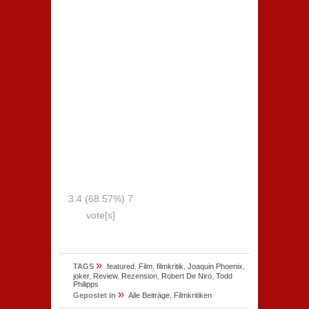
3.4
(68.57%)
7
vote[s]
»
TAGS
featured
,
Film
,
filmkritik
,
Joaquin Phoenix
,
joker
,
Review
,
Rezension
,
Robert De Niro
,
Todd
Philipps
»
Gepostet in
Alle Beiträge
,
Filmkritiken