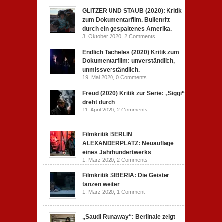
GLITZER UND STAUB (2020): Kritik
zum Dokumentarfilm. Bullenritt
durch ein gespaltenes Amerika.
3. Oktober 2020,
2 Comments
Endlich Tacheles (2020) Kritik zum
Dokumentarfilm: unverständlich,
unmissverständlich.
19. Mai 2020,
0 Comments
Freud (2020) Kritik zur Serie: „Siggi“
dreht durch
11. April 2020,
2 Comments
Filmkritik BERLIN
ALEXANDERPLATZ: Neuauflage
eines Jahrhundertwerks
1. März 2020,
2 Comments
Filmkritik SIBERIA: Die Geister
tanzen weiter
1. März 2020,
1 Comment
„Saudi Runaway“: Berlinale zeigt