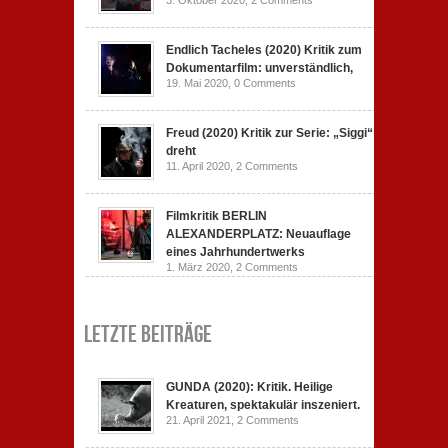
Endlich Tacheles (2020) Kritik zum
Dokumentarfilm: unverständlich,
19. Mai 2020,
0 Comments
Freud (2020) Kritik zur Serie: „Siggi“
dreht
11. April 2020,
2 Comments
Filmkritik BERLIN
ALEXANDERPLATZ: Neuauflage
eines Jahrhundertwerks
1. März 2020,
2 Comments
Letzte Beiträge
GUNDA (2020): Kritik. Heilige
Kreaturen, spektakulär inszeniert.
21. April 2021,
2 Comments