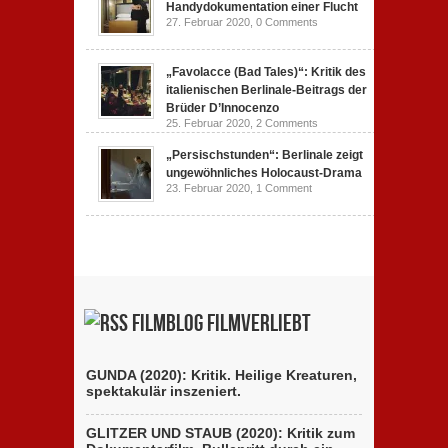
Handydokumentation einer Flucht
27. Februar 2020,
0 Comments
„Favolacce (Bad Tales)“: Kritik des
italienischen Berlinale-Beitrags der
Brüder D’Innocenzo
25. Februar 2020,
2 Comments
„Persischstunden“: Berlinale zeigt
ungewöhnliches Holocaust-Drama
23. Februar 2020,
1 Comment
Filmblog filmverliebt
GUNDA (2020): Kritik. Heilige Kreaturen,
spektakulär inszeniert.
GLITZER UND STAUB (2020): Kritik zum