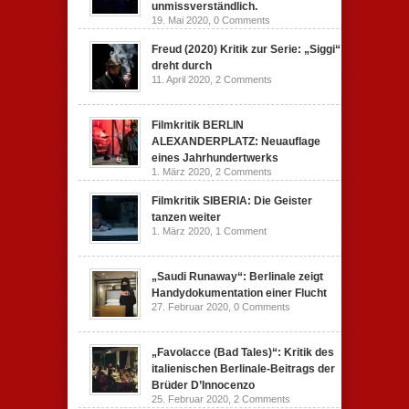
unmissverständlich.
19. Mai 2020,
0 Comments
Freud (2020) Kritik zur Serie: „Siggi“
dreht durch
11. April 2020,
2 Comments
Filmkritik BERLIN
ALEXANDERPLATZ: Neuauflage
eines Jahrhundertwerks
1. März 2020,
2 Comments
Filmkritik SIBERIA: Die Geister
tanzen weiter
1. März 2020,
1 Comment
„Saudi Runaway“: Berlinale zeigt
Handydokumentation einer Flucht
27. Februar 2020,
0 Comments
„Favolacce (Bad Tales)“: Kritik des
italienischen Berlinale-Beitrags der
Brüder D’Innocenzo
25. Februar 2020,
2 Comments