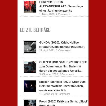
Filmkritik BERLIN
ALEXANDERPLATZ: Neuauflage
eines Jahrhundertwerks
1. März 2020,
2 Comments
Letzte Beiträge
GUNDA (2020): Kritik. Heilige
Kreaturen, spektakulär inszeniert.
21. April 2021,
2 Comments
GLITZER UND STAUB (2020): Kritik
zum Dokumentarfilm. Bullenritt
durch ein gespaltenes Amerika.
3. Oktober 2020,
2 Comments
Endlich Tacheles (2020) Kritik zum
Dokumentarfilm: unverständlich,
unmissverständlich.
19. Mai 2020,
0 Comments
Freud (2020) Kritik zur Serie: „Siggi“
dreht durch