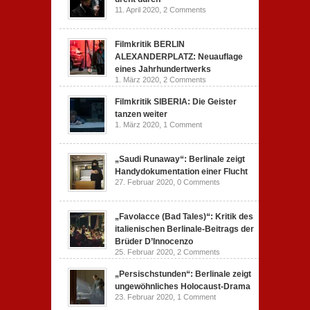
11. April 2020,
2 Comments
Filmkritik BERLIN
ALEXANDERPLATZ: Neuauflage
eines Jahrhundertwerks
1. März 2020,
2 Comments
Filmkritik SIBERIA: Die Geister
tanzen weiter
1. März 2020,
1 Comment
„Saudi Runaway“: Berlinale zeigt
Handydokumentation einer Flucht
27. Februar 2020,
0 Comments
„Favolacce (Bad Tales)“: Kritik des
italienischen Berlinale-Beitrags der
Brüder D’Innocenzo
25. Februar 2020,
2 Comments
„Persischstunden“: Berlinale zeigt
ungewöhnliches Holocaust-Drama
23. Februar 2020,
1 Comment