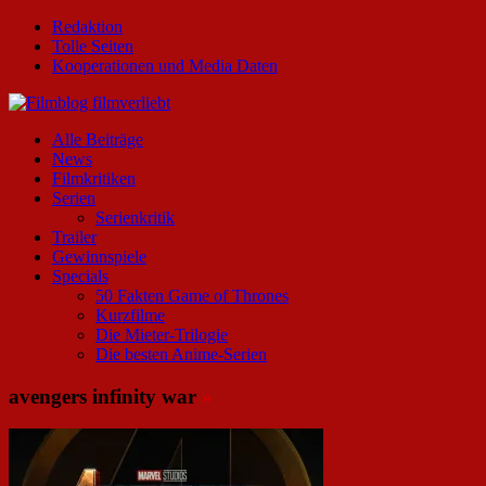
Redaktion
Tolle Seiten
Kooperationen und Media Daten
Alle Beiträge
News
Filmkritiken
Serien
Serienkritik
Trailer
Gewinnspiele
Specials
50 Fakten Game of Thrones
Kurzfilme
Die Mieter-Trilogie
Die besten Anime-Serien
avengers infinity war
»