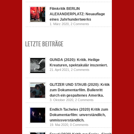
Filmkritik BERLIN
ALEXANDERPLATZ: Neuauflage
eines Jahrhundertwerks
1. März 2020,
2 Comments
Letzte Beiträge
GUNDA (2020): Kritik. Heilige
Kreaturen, spektakulär inszeniert.
21. April 2021,
2 Comments
GLITZER UND STAUB (2020): Kritik
zum Dokumentarfilm. Bullenritt
durch ein gespaltenes Amerika.
3. Oktober 2020,
2 Comments
Endlich Tacheles (2020) Kritik zum
Dokumentarfilm: unverständlich,
unmissverständlich.
19. Mai 2020,
0 Comments