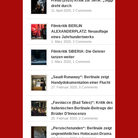
Freud (2020) Kritik zur Serie: „Siggi“
dreht durch
11. April 2020,
2 Comments
Filmkritik BERLIN
ALEXANDERPLATZ: Neuauflage
eines Jahrhundertwerks
1. März 2020,
2 Comments
Filmkritik SIBERIA: Die Geister
tanzen weiter
1. März 2020,
1 Comment
„Saudi Runaway“: Berlinale zeigt
Handydokumentation einer Flucht
27. Februar 2020,
0 Comments
„Favolacce (Bad Tales)“: Kritik des
italienischen Berlinale-Beitrags der
Brüder D’Innocenzo
25. Februar 2020,
2 Comments
„Persischstunden“: Berlinale zeigt
ungewöhnliches Holocaust-Drama