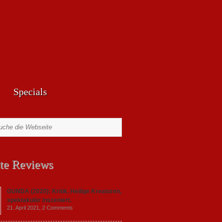
Specials
te Reviews
GUNDA (2020): Kritik. Heilige Kreaturen,
spektakulär inszeniert.
21. April 2021,
2 Comments