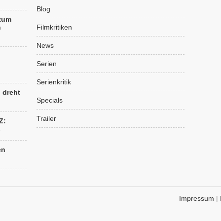
Blog
 zum
n
Filmkritiken
News
Serien
Serienkritik
“ dreht
Specials
Trailer
Z:
s
en
Impressum
|