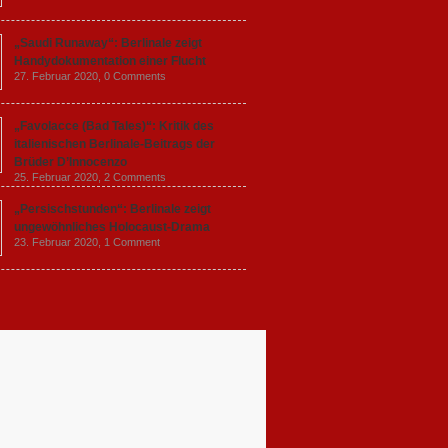
„Saudi Runaway“: Berlinale zeigt
Handydokumentation einer Flucht
27. Februar 2020,
0 Comments
„Favolacce (Bad Tales)“: Kritik des
italienischen Berlinale-Beitrags der
Brüder D’Innocenzo
25. Februar 2020,
2 Comments
„Persischstunden“: Berlinale zeigt
ungewöhnliches Holocaust-Drama
23. Februar 2020,
1 Comment