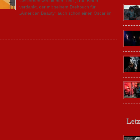
Gestorben wird immer“ und „True Blood“
verdankt, der mit seinem Drehbuch für
„American Beauty“ auch schon einen Oscar im
Letz