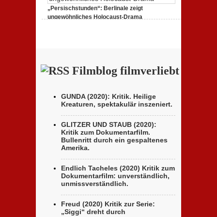
(Bad Tales)“: Kritik des italienischen Berlinale-Beitrags
„Persischstunden“: Berlinale zeigt
der Brüder D’Innocenzo
ungewöhnliches Holocaust-Drama
23. Februar 2020,
Keine Kommentare
zu
„Persischstunden“: Berlinale zeigt ungewöhnliches
Holocaust-Drama
Filmblog filmverliebt
GUNDA (2020): Kritik. Heilige
Kreaturen, spektakulär inszeniert.
GLITZER UND STAUB (2020):
Kritik zum Dokumentarfilm.
Bullenritt durch ein gespaltenes
Amerika.
Endlich Tacheles (2020) Kritik zum
Dokumentarfilm: unverständlich,
unmissverständlich.
Freud (2020) Kritik zur Serie:
„Siggi“ dreht durch