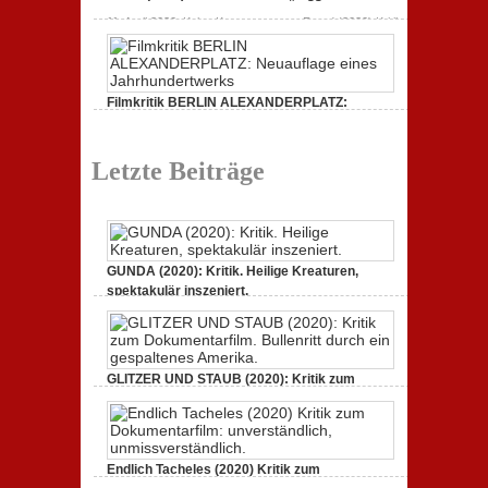
11. April 2020,
Keine Kommentare
zu Freud (2020) Kritik
zur Serie: „Siggi“ dreht durch
Filmkritik BERLIN ALEXANDERPLATZ:
Neuauflage eines Jahrhundertwerks
1. März 2020,
Keine Kommentare
zu Filmkritik BERLIN
ALEXANDERPLATZ: Neuauflage eines
Letzte Beiträge
Jahrhundertwerks
GUNDA (2020): Kritik. Heilige Kreaturen,
spektakulär inszeniert.
21. April 2021,
Keine Kommentare
zu GUNDA (2020):
Kritik. Heilige Kreaturen, spektakulär inszeniert.
GLITZER UND STAUB (2020): Kritik zum
Dokumentarfilm. Bullenritt durch ein
gespaltenes Amerika.
3. Oktober 2020,
Keine Kommentare
zu GLITZER UND
STAUB (2020): Kritik zum Dokumentarfilm. Bullenritt
Endlich Tacheles (2020) Kritik zum
durch ein gespaltenes Amerika.