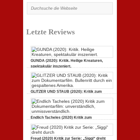
Letzte Reviews
GUNDA (2020): Kritik. Heilige Kreaturen,
spektakulär inszeniert.
21. April 2021,
Keine Kommentare
zu GUNDA (2020):
Kritik. Heilige Kreaturen, spektakulär inszeniert.
GLITZER UND STAUB (2020): Kritik zum
Dokumentarfilm.
3. Oktober 2020,
Keine Kommentare
zu GLITZER UND
STAUB (2020): Kritik zum Dokumentarfilm. Bullenritt
durch ein gespaltenes Amerika.
Endlich Tacheles (2020) Kritik zum
Dokumentarfilm: unverständlich,
19. Mai 2020,
Keine Kommentare
zu Endlich Tacheles
(2020) Kritik zum Dokumentarfilm: unverständlich,
Freud (2020) Kritik zur Serie: „Siggi“ dreht
unmissverständlich.