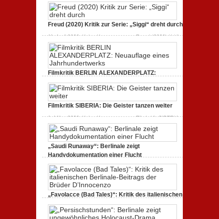
Dokumentarfilm: unverständlich,
unmissverständlich.
19. Mai 2020,
Keine Kommentare
zu Endlich Tacheles
Freud (2020) Kritik zur Serie: „Siggi“ dreht durch
(2020) Kritik zum Dokumentarfilm: unverständlich,
unmissverständlich.
11. April 2020,
Keine Kommentare
zu Freud (2020) Kritik
zur Serie: „Siggi“ dreht durch
Filmkritik BERLIN ALEXANDERPLATZ:
Neuauflage eines Jahrhundertwerks
1. März 2020,
Keine Kommentare
zu Filmkritik BERLIN
ALEXANDERPLATZ: Neuauflage eines
Filmkritik SIBERIA: Die Geister tanzen weiter
Jahrhundertwerks
1. März 2020,
Keine Kommentare
zu Filmkritik SIBERIA:
Die Geister tanzen weiter
„Saudi Runaway“: Berlinale zeigt
Handydokumentation einer Flucht
27. Februar 2020,
Keine Kommentare
zu „Saudi
Runaway“: Berlinale zeigt Handydokumentation einer
Flucht
„Favolacce (Bad Tales)“: Kritik des italienischen
Berlinale-Beitrags der Brüder D’Innocenzo
25. Februar 2020,
Keine Kommentare
zu „Favolacce