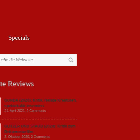
Specials
te Reviews
GUNDA (2020): Kritik. Heilige Kreaturen,
spektakulär inszeniert.
21. April 2021,
2 Comments
GLITZER UND STAUB (2020): Kritik zum
Dokumentarfilm.
3. Oktober 2020,
2 Comments