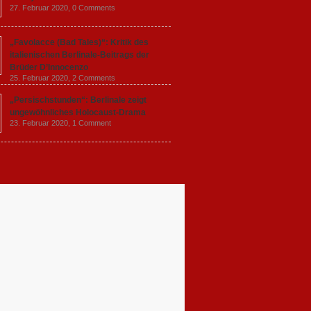
27. Februar 2020,
0 Comments
„Favolacce (Bad Tales)“: Kritik des
italienischen Berlinale-Beitrags der
Brüder D’Innocenzo
25. Februar 2020,
2 Comments
„Persischstunden“: Berlinale zeigt
ungewöhnliches Holocaust-Drama
23. Februar 2020,
1 Comment