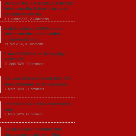
GLITZER UND STAUB (2020): Kritik zum
Dokumentarfilm. Bullenritt durch ein
gespaltenes Amerika.
3. Oktober 2020,
2 Comments
Endlich Tacheles (2020) Kritik zum
Dokumentarfilm: unverständlich,
unmissverständlich.
19. Mai 2020,
0 Comments
Freud (2020) Kritik zur Serie: „Siggi“
dreht durch
11. April 2020,
2 Comments
Filmkritik BERLIN ALEXANDERPLATZ:
Neuauflage eines Jahrhundertwerks
1. März 2020,
2 Comments
Filmkritik SIBERIA: Die Geister tanzen
weiter
1. März 2020,
1 Comment
„Saudi Runaway“: Berlinale zeigt
Handydokumentation einer Flucht