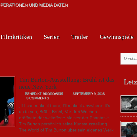
PERATIONEN UND MEDIA DATEN
Filmkritiken
Serien
Trailer
Gewinnspiele
Tim Burton-Ausstellung: Brühl ist das
Letz
neue New York
BENEDIKT BROSOWSKI
SEPTEMBER 9, 2015
0 COMMENTS
„If I can make it there, I’ll make it anywhere. It’s
up to you, Brühl, Brühl„ Vor drei Wochen
eröffnete der weltoffene Meister der Phantasie
Tim Burton persönlich seine Kunstausstellung
The World of Tim Burton über sein eigenes Werk