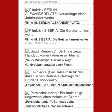
11. April 2020,
2 Comments
Filmkritik BERLIN ALEXANDERPLATZ:
Neuauflage eines Jahrhundertwerks
1. März 2020,
2 Comments
Filmkritik SIBERIA: Die Geister tanzen weiter
1. März 2020,
1 Comment
„Saudi Runaway“: Berlinale zeigt
Handydokumentation einer Flucht
27. Februar 2020,
0 Comments
„Favolacce (Bad Tales)“: Kritik des italienischen
Berlinale-Beitrags der Brüder D’Innocenzo
25. Februar 2020,
2 Comments
„Persischstunden“: Berlinale zeigt
ungewöhnliches Holocaust-Drama
23. Februar 2020,
1 Comment