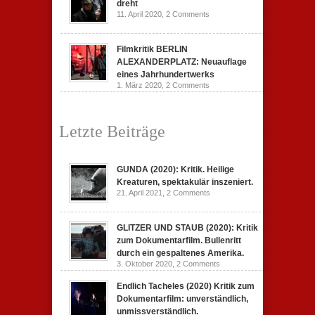
dreht
11. April 2020,
2 Comments
Filmkritik BERLIN
ALEXANDERPLATZ: Neuauflage
eines Jahrhundertwerks
1. März 2020,
2 Comments
Letzte Beiträge
GUNDA (2020): Kritik. Heilige
Kreaturen, spektakulär inszeniert.
21. April 2021,
2 Comments
GLITZER UND STAUB (2020): Kritik
zum Dokumentarfilm. Bullenritt
durch ein gespaltenes Amerika.
3. Oktober 2020,
2 Comments
Endlich Tacheles (2020) Kritik zum
Dokumentarfilm: unverständlich,
unmissverständlich.