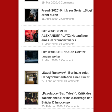
19. Mai 2020,
0 Comments
Freud (2020) Kritik zur Serie: „Siggi“
dreht durch
11. April 2020,
2 Comments
Filmkritik BERLIN
ALEXANDERPLATZ: Neuauflage
eines Jahrhundertwerks
1. März 2020,
2 Comments
Filmkritik SIBERIA: Die Geister
tanzen weiter
1. März 2020,
1 Comment
„Saudi Runaway“: Berlinale zeigt
Handydokumentation einer Flucht
27. Februar 2020,
0 Comments
„Favolacce (Bad Tales)“: Kritik des
italienischen Berlinale-Beitrags der
Brüder D’Innocenzo
25. Februar 2020,
2 Comments