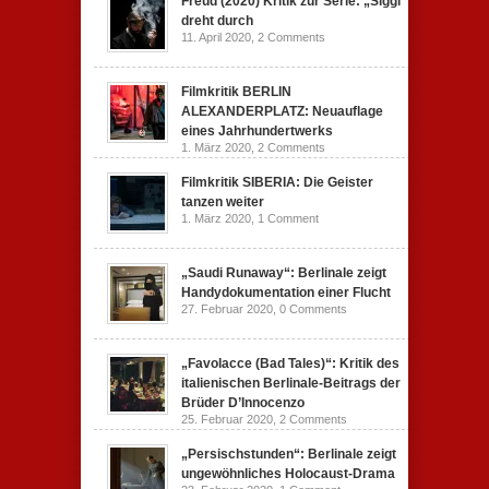
Freud (2020) Kritik zur Serie: „Siggi“
dreht durch
11. April 2020,
2 Comments
Filmkritik BERLIN
ALEXANDERPLATZ: Neuauflage
eines Jahrhundertwerks
1. März 2020,
2 Comments
Filmkritik SIBERIA: Die Geister
tanzen weiter
1. März 2020,
1 Comment
„Saudi Runaway“: Berlinale zeigt
Handydokumentation einer Flucht
27. Februar 2020,
0 Comments
„Favolacce (Bad Tales)“: Kritik des
italienischen Berlinale-Beitrags der
Brüder D’Innocenzo
25. Februar 2020,
2 Comments
„Persischstunden“: Berlinale zeigt
ungewöhnliches Holocaust-Drama