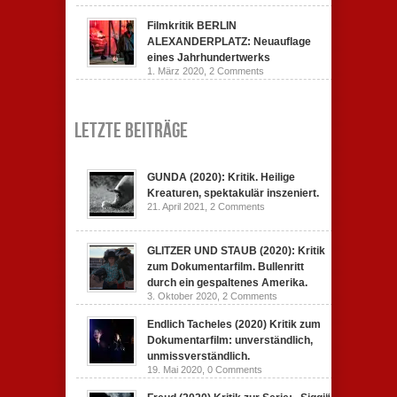
Filmkritik BERLIN
ALEXANDERPLATZ: Neuauflage
eines Jahrhundertwerks
1. März 2020,
2 Comments
Letzte Beiträge
GUNDA (2020): Kritik. Heilige
Kreaturen, spektakulär inszeniert.
21. April 2021,
2 Comments
GLITZER UND STAUB (2020): Kritik
zum Dokumentarfilm. Bullenritt
durch ein gespaltenes Amerika.
3. Oktober 2020,
2 Comments
Endlich Tacheles (2020) Kritik zum
Dokumentarfilm: unverständlich,
unmissverständlich.
19. Mai 2020,
0 Comments