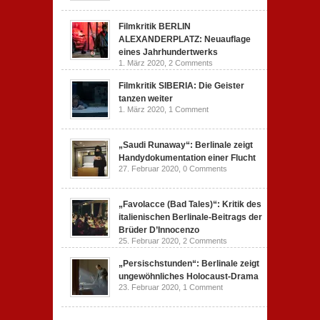
Filmkritik BERLIN
ALEXANDERPLATZ: Neuauflage
eines Jahrhundertwerks
1. März 2020,
2 Comments
Filmkritik SIBERIA: Die Geister
tanzen weiter
1. März 2020,
1 Comment
„Saudi Runaway“: Berlinale zeigt
Handydokumentation einer Flucht
27. Februar 2020,
0 Comments
„Favolacce (Bad Tales)“: Kritik des
italienischen Berlinale-Beitrags der
Brüder D’Innocenzo
25. Februar 2020,
2 Comments
„Persischstunden“: Berlinale zeigt
ungewöhnliches Holocaust-Drama
23. Februar 2020,
1 Comment