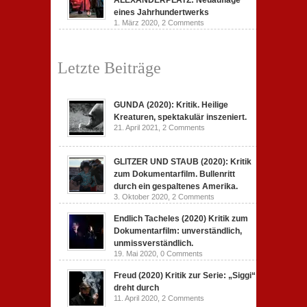
ALEXANDERPLATZ: Neuauflage
eines Jahrhundertwerks
1. März 2020,
2 Comments
Letzte Beiträge
GUNDA (2020): Kritik. Heilige
Kreaturen, spektakulär inszeniert.
21. April 2021,
2 Comments
GLITZER UND STAUB (2020): Kritik
zum Dokumentarfilm. Bullenritt
durch ein gespaltenes Amerika.
3. Oktober 2020,
2 Comments
Endlich Tacheles (2020) Kritik zum
Dokumentarfilm: unverständlich,
unmissverständlich.
19. Mai 2020,
0 Comments
Freud (2020) Kritik zur Serie: „Siggi“
dreht durch
11. April 2020,
2 Comments