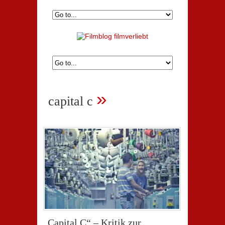
»
capital c
„Capital C“ – Kritik zur