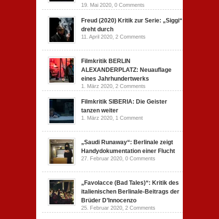
19. Mai 2020,
0 Comments
Freud (2020) Kritik zur Serie: „Siggi“
dreht durch
11. April 2020,
2 Comments
Filmkritik BERLIN
ALEXANDERPLATZ: Neuauflage
eines Jahrhundertwerks
1. März 2020,
2 Comments
Filmkritik SIBERIA: Die Geister
tanzen weiter
1. März 2020,
1 Comment
„Saudi Runaway“: Berlinale zeigt
Handydokumentation einer Flucht
27. Februar 2020,
0 Comments
„Favolacce (Bad Tales)“: Kritik des
italienischen Berlinale-Beitrags der
Brüder D’Innocenzo
25. Februar 2020,
2 Comments