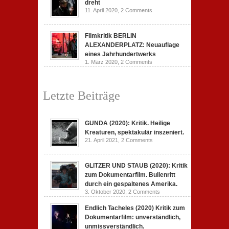
dreht
11. April 2020,
2 Comments
Filmkritik BERLIN
ALEXANDERPLATZ: Neuauflage
eines Jahrhundertwerks
1. März 2020,
2 Comments
Letzte Beiträge
GUNDA (2020): Kritik. Heilige
Kreaturen, spektakulär inszeniert.
21. April 2021,
2 Comments
GLITZER UND STAUB (2020): Kritik
zum Dokumentarfilm. Bullenritt
durch ein gespaltenes Amerika.
3. Oktober 2020,
2 Comments
Endlich Tacheles (2020) Kritik zum
Dokumentarfilm: unverständlich,
unmissverständlich.