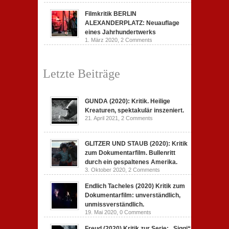
Filmkritik BERLIN
ALEXANDERPLATZ: Neuauflage
eines Jahrhundertwerks
1. März 2020,
2 Comments
Letzte Beiträge
GUNDA (2020): Kritik. Heilige
Kreaturen, spektakulär inszeniert.
21. April 2021,
2 Comments
GLITZER UND STAUB (2020): Kritik
zum Dokumentarfilm. Bullenritt
durch ein gespaltenes Amerika.
3. Oktober 2020,
2 Comments
Endlich Tacheles (2020) Kritik zum
Dokumentarfilm: unverständlich,
unmissverständlich.
19. Mai 2020,
0 Comments
Freud (2020) Kritik zur Serie: „Siggi“