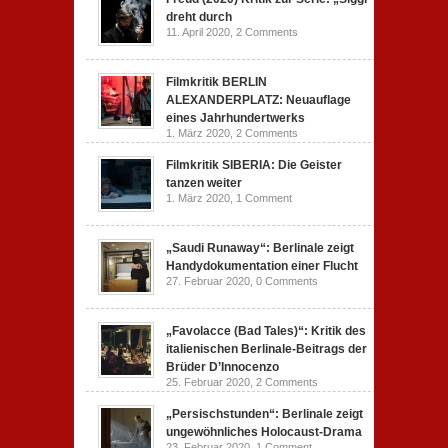
dreht durch
11. April 2020,
2 Comments
Filmkritik BERLIN
ALEXANDERPLATZ: Neuauflage
eines Jahrhundertwerks
1. März 2020,
2 Comments
Filmkritik SIBERIA: Die Geister
tanzen weiter
1. März 2020,
1 Comment
„Saudi Runaway“: Berlinale zeigt
Handydokumentation einer Flucht
27. Februar 2020,
0 Comments
„Favolacce (Bad Tales)“: Kritik des
italienischen Berlinale-Beitrags der
Brüder D’Innocenzo
25. Februar 2020,
2 Comments
„Persischstunden“: Berlinale zeigt
ungewöhnliches Holocaust-Drama
23. Februar 2020,
1 Comment