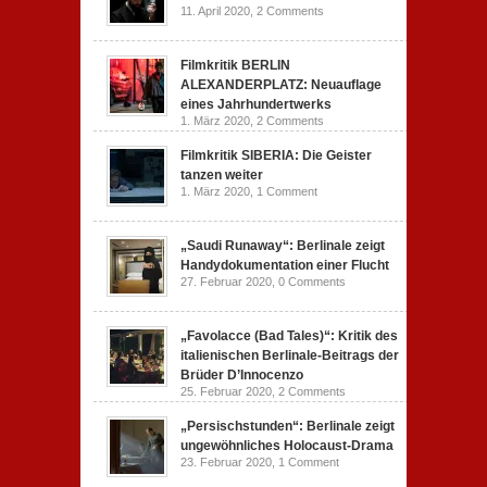
11. April 2020,
2 Comments
Filmkritik BERLIN
ALEXANDERPLATZ: Neuauflage
eines Jahrhundertwerks
1. März 2020,
2 Comments
Filmkritik SIBERIA: Die Geister
tanzen weiter
1. März 2020,
1 Comment
„Saudi Runaway“: Berlinale zeigt
Handydokumentation einer Flucht
27. Februar 2020,
0 Comments
„Favolacce (Bad Tales)“: Kritik des
italienischen Berlinale-Beitrags der
Brüder D’Innocenzo
25. Februar 2020,
2 Comments
„Persischstunden“: Berlinale zeigt
ungewöhnliches Holocaust-Drama
23. Februar 2020,
1 Comment