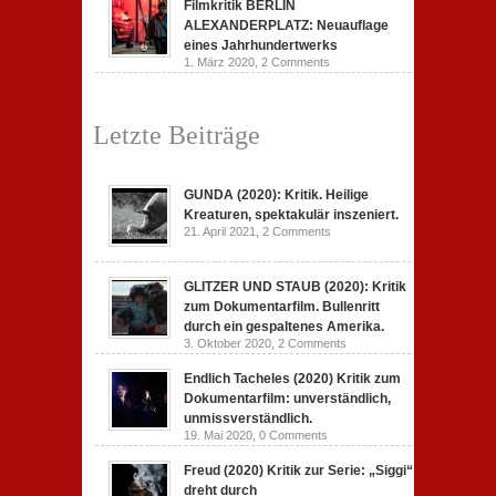
Filmkritik BERLIN
ALEXANDERPLATZ: Neuauflage
eines Jahrhundertwerks
1. März 2020,
2 Comments
Letzte Beiträge
GUNDA (2020): Kritik. Heilige
Kreaturen, spektakulär inszeniert.
21. April 2021,
2 Comments
GLITZER UND STAUB (2020): Kritik
zum Dokumentarfilm. Bullenritt
durch ein gespaltenes Amerika.
3. Oktober 2020,
2 Comments
Endlich Tacheles (2020) Kritik zum
Dokumentarfilm: unverständlich,
unmissverständlich.
19. Mai 2020,
0 Comments
Freud (2020) Kritik zur Serie: „Siggi“
dreht durch