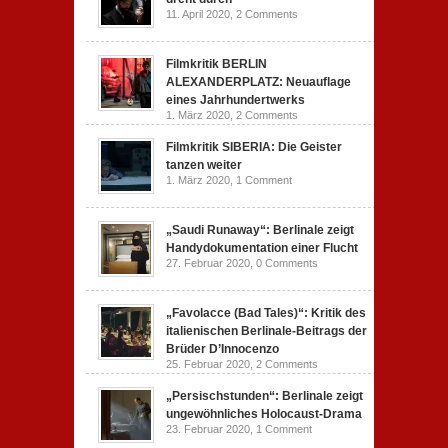
11. April 2020,
2 Comments
Filmkritik BERLIN
ALEXANDERPLATZ: Neuauflage
eines Jahrhundertwerks
1. März 2020,
2 Comments
Filmkritik SIBERIA: Die Geister
tanzen weiter
1. März 2020,
1 Comment
„Saudi Runaway“: Berlinale zeigt
Handydokumentation einer Flucht
27. Februar 2020,
0 Comments
„Favolacce (Bad Tales)“: Kritik des
italienischen Berlinale-Beitrags der
Brüder D’Innocenzo
25. Februar 2020,
2 Comments
„Persischstunden“: Berlinale zeigt
ungewöhnliches Holocaust-Drama
23. Februar 2020,
1 Comment