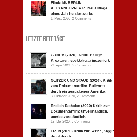
Filmkritik BERLIN
ALEXANDERPLATZ: Neuauflage
eines Jahrhundertwerks
1. März 2020,
2 Comments
Letzte Beiträge
GUNDA (2020): Kritik. Heilige
Kreaturen, spektakulär inszeniert.
21. April 2021,
2 Comments
GLITZER UND STAUB (2020): Kritik
zum Dokumentarfilm. Bullenritt
durch ein gespaltenes Amerika.
3. Oktober 2020,
2 Comments
Endlich Tacheles (2020) Kritik zum
Dokumentarfilm: unverständlich,
unmissverständlich.
19. Mai 2020,
0 Comments
Freud (2020) Kritik zur Serie: „Siggi“
dreht durch