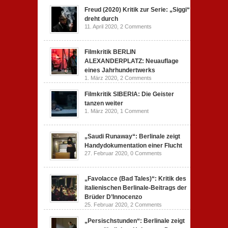
Freud (2020) Kritik zur Serie: „Siggi“
dreht durch
11. April 2020,
2 Comments
Filmkritik BERLIN
ALEXANDERPLATZ: Neuauflage
eines Jahrhundertwerks
1. März 2020,
2 Comments
Filmkritik SIBERIA: Die Geister
tanzen weiter
1. März 2020,
1 Comment
„Saudi Runaway“: Berlinale zeigt
Handydokumentation einer Flucht
27. Februar 2020,
0 Comments
„Favolacce (Bad Tales)“: Kritik des
italienischen Berlinale-Beitrags der
Brüder D’Innocenzo
25. Februar 2020,
2 Comments
„Persischstunden“: Berlinale zeigt