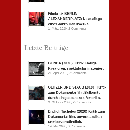
Filmkritik BERLIN
ALEXANDERPLATZ: Neuauflage
eines Jahrhundertwerks
1. März 2020,
2 Comments
Letzte Beiträge
GUNDA (2020): Kritik. Heilige
Kreaturen, spektakulär inszeniert.
21. April 2021,
2 Comments
GLITZER UND STAUB (2020): Kritik
zum Dokumentarfilm. Bullenritt
durch ein gespaltenes Amerika.
3. Oktober 2020,
2 Comments
Endlich Tacheles (2020) Kritik zum
Dokumentarfilm: unverständlich,
unmissverständlich.
19. Mai 2020,
0 Comments