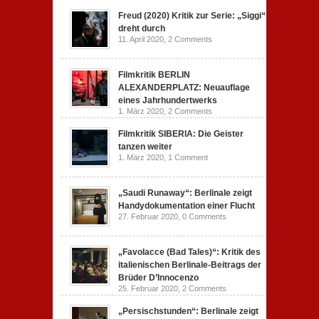
Freud (2020) Kritik zur Serie: „Siggi“
dreht durch
11. April 2020,
2 Comments
Filmkritik BERLIN
ALEXANDERPLATZ: Neuauflage
eines Jahrhundertwerks
1. März 2020,
2 Comments
Filmkritik SIBERIA: Die Geister
tanzen weiter
1. März 2020,
1 Comment
„Saudi Runaway“: Berlinale zeigt
Handydokumentation einer Flucht
27. Februar 2020,
0 Comments
„Favolacce (Bad Tales)“: Kritik des
italienischen Berlinale-Beitrags der
Brüder D’Innocenzo
25. Februar 2020,
2 Comments
„Persischstunden“: Berlinale zeigt