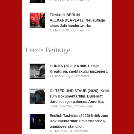
11. April 2020,
2 Comments
Filmkritik BERLIN
ALEXANDERPLATZ: Neuauflage
eines Jahrhundertwerks
1. März 2020,
2 Comments
Letzte Beiträge
GUNDA (2020): Kritik. Heilige
Kreaturen, spektakulär inszeniert.
21. April 2021,
2 Comments
GLITZER UND STAUB (2020): Kritik
zum Dokumentarfilm. Bullenritt
durch ein gespaltenes Amerika.
3. Oktober 2020,
2 Comments
Endlich Tacheles (2020) Kritik zum
Dokumentarfilm: unverständlich,
unmissverständlich.
19. Mai 2020,
0 Comments