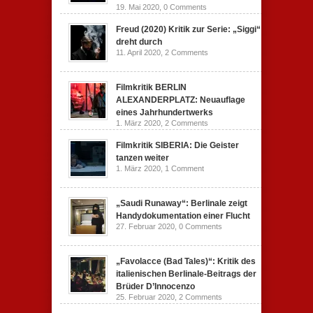
19. Mai 2020,
0 Comments
Freud (2020) Kritik zur Serie: „Siggi“
dreht durch
11. April 2020,
2 Comments
Filmkritik BERLIN
ALEXANDERPLATZ: Neuauflage
eines Jahrhundertwerks
1. März 2020,
2 Comments
Filmkritik SIBERIA: Die Geister
tanzen weiter
1. März 2020,
1 Comment
„Saudi Runaway“: Berlinale zeigt
Handydokumentation einer Flucht
27. Februar 2020,
0 Comments
„Favolacce (Bad Tales)“: Kritik des
italienischen Berlinale-Beitrags der
Brüder D’Innocenzo
25. Februar 2020,
2 Comments