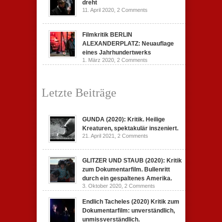
dreht
11. April 2020,
2 Comments
Filmkritik BERLIN
ALEXANDERPLATZ: Neuauflage
eines Jahrhundertwerks
1. März 2020,
2 Comments
Letzte Beiträge
GUNDA (2020): Kritik. Heilige
Kreaturen, spektakulär inszeniert.
21. April 2021,
2 Comments
GLITZER UND STAUB (2020): Kritik
zum Dokumentarfilm. Bullenritt
durch ein gespaltenes Amerika.
3. Oktober 2020,
2 Comments
Endlich Tacheles (2020) Kritik zum
Dokumentarfilm: unverständlich,
unmissverständlich.