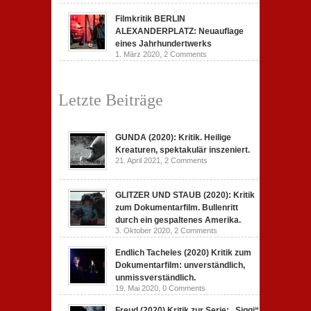
Filmkritik BERLIN
ALEXANDERPLATZ: Neuauflage
eines Jahrhundertwerks
1. März 2020,
2 Comments
Letzte Beiträge
GUNDA (2020): Kritik. Heilige
Kreaturen, spektakulär inszeniert.
21. April 2021,
2 Comments
GLITZER UND STAUB (2020): Kritik
zum Dokumentarfilm. Bullenritt
durch ein gespaltenes Amerika.
3. Oktober 2020,
2 Comments
Endlich Tacheles (2020) Kritik zum
Dokumentarfilm: unverständlich,
unmissverständlich.
19. Mai 2020,
0 Comments
Freud (2020) Kritik zur Serie: „Siggi“