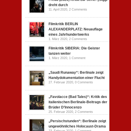
dreht durch
11. April 2020,
2 Comments
Filmkritik BERLIN
ALEXANDERPLATZ: Neuauflage
eines Jahrhundertwerks
1. März 2020,
2 Comments
Filmkritik SIBERIA: Die Geister
tanzen weiter
1. März 2020,
1 Comment
„Saudi Runaway“: Berlinale zeigt
Handydokumentation einer Flucht
27. Februar 2020,
0 Comments
„Favolacce (Bad Tales)“: Kritik des
italienischen Berlinale-Beitrags der
Brüder D’Innocenzo
25. Februar 2020,
2 Comments
„Persischstunden“: Berlinale zeigt
ungewöhnliches Holocaust-Drama
23. Februar 2020,
1 Comment