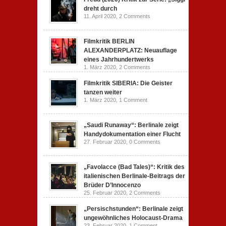
dreht durch
11. April 2020,
2 Comments
Filmkritik BERLIN
ALEXANDERPLATZ: Neuauflage
eines Jahrhundertwerks
1. März 2020,
2 Comments
Filmkritik SIBERIA: Die Geister
tanzen weiter
1. März 2020,
1 Comment
„Saudi Runaway“: Berlinale zeigt
Handydokumentation einer Flucht
27. Februar 2020,
0 Comments
„Favolacce (Bad Tales)“: Kritik des
italienischen Berlinale-Beitrags der
Brüder D’Innocenzo
25. Februar 2020,
2 Comments
„Persischstunden“: Berlinale zeigt
ungewöhnliches Holocaust-Drama
23. Februar 2020,
1 Comment