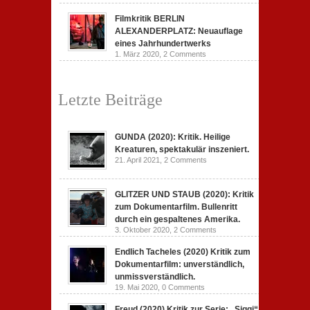
Filmkritik BERLIN
ALEXANDERPLATZ: Neuauflage
eines Jahrhundertwerks
1. März 2020,
2 Comments
Letzte Beiträge
GUNDA (2020): Kritik. Heilige
Kreaturen, spektakulär inszeniert.
21. April 2021,
2 Comments
GLITZER UND STAUB (2020): Kritik
zum Dokumentarfilm. Bullenritt
durch ein gespaltenes Amerika.
3. Oktober 2020,
2 Comments
Endlich Tacheles (2020) Kritik zum
Dokumentarfilm: unverständlich,
unmissverständlich.
19. Mai 2020,
0 Comments
Freud (2020) Kritik zur Serie: „Siggi“