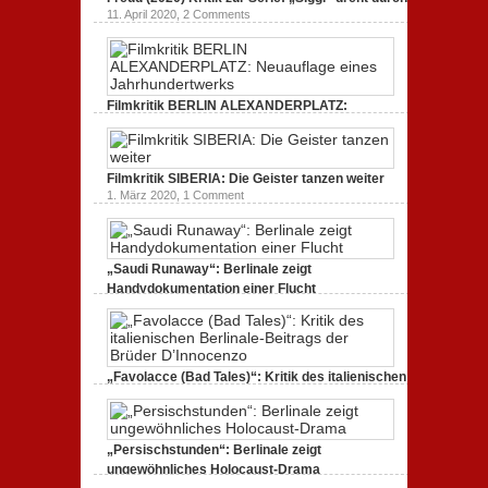
11. April 2020,
2 Comments
Filmkritik BERLIN ALEXANDERPLATZ:
Neuauflage eines Jahrhundertwerks
1. März 2020,
2 Comments
Filmkritik SIBERIA: Die Geister tanzen weiter
1. März 2020,
1 Comment
„Saudi Runaway“: Berlinale zeigt
Handydokumentation einer Flucht
27. Februar 2020,
0 Comments
„Favolacce (Bad Tales)“: Kritik des italienischen
Berlinale-Beitrags der Brüder D’Innocenzo
25. Februar 2020,
2 Comments
„Persischstunden“: Berlinale zeigt
ungewöhnliches Holocaust-Drama
23. Februar 2020,
1 Comment