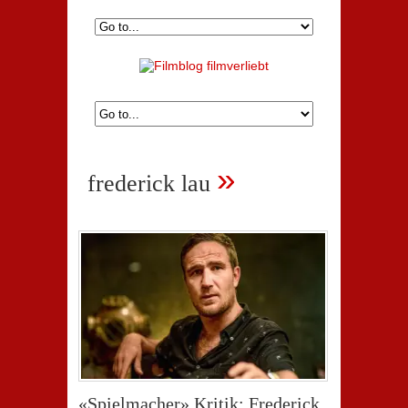
»
frederick lau
«Spielmacher» Kritik: Frederick