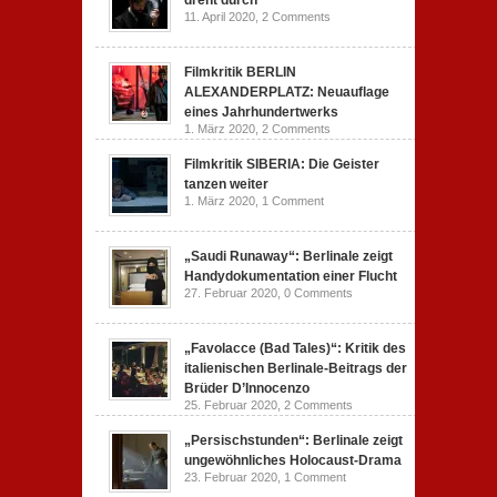
dreht durch
11. April 2020,
2 Comments
Filmkritik BERLIN
ALEXANDERPLATZ: Neuauflage
eines Jahrhundertwerks
1. März 2020,
2 Comments
Filmkritik SIBERIA: Die Geister
tanzen weiter
1. März 2020,
1 Comment
„Saudi Runaway“: Berlinale zeigt
Handydokumentation einer Flucht
27. Februar 2020,
0 Comments
„Favolacce (Bad Tales)“: Kritik des
italienischen Berlinale-Beitrags der
Brüder D’Innocenzo
25. Februar 2020,
2 Comments
„Persischstunden“: Berlinale zeigt
ungewöhnliches Holocaust-Drama
23. Februar 2020,
1 Comment