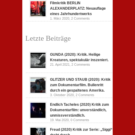
Filmkritik BERLIN
ALEXANDERPLATZ: Neuauflage
eines Jahrhundertwerks
1. März 2020,
2 Comments
Letzte Beiträge
GUNDA (2020): Kritik. Heilige
Kreaturen, spektakulär inszeniert.
21. April 2021,
2 Comments
GLITZER UND STAUB (2020): Kritik
zum Dokumentarfilm. Bullenritt
durch ein gespaltenes Amerika.
3. Oktober 2020,
2 Comments
Endlich Tacheles (2020) Kritik zum
Dokumentarfilm: unverständlich,
unmissverständlich.
19. Mai 2020,
0 Comments
Freud (2020) Kritik zur Serie: „Siggi“