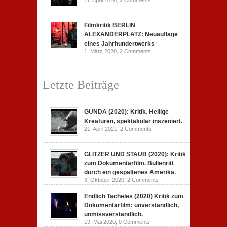
11. April 2020,
2 Comments
Filmkritik BERLIN
ALEXANDERPLATZ: Neuauflage
eines Jahrhundertwerks
1. März 2020,
2 Comments
Letzte Beiträge
GUNDA (2020): Kritik. Heilige
Kreaturen, spektakulär inszeniert.
21. April 2021,
2 Comments
GLITZER UND STAUB (2020): Kritik
zum Dokumentarfilm. Bullenritt
durch ein gespaltenes Amerika.
3. Oktober 2020,
2 Comments
Endlich Tacheles (2020) Kritik zum
Dokumentarfilm: unverständlich,
unmissverständlich.
19. Mai 2020,
0 Comments