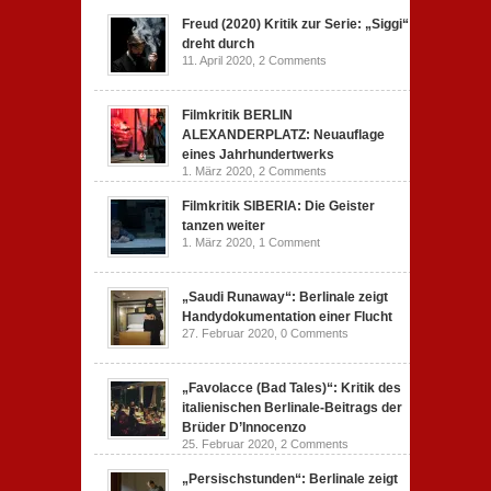
Freud (2020) Kritik zur Serie: „Siggi“
dreht durch
11. April 2020,
2 Comments
Filmkritik BERLIN
ALEXANDERPLATZ: Neuauflage
eines Jahrhundertwerks
1. März 2020,
2 Comments
Filmkritik SIBERIA: Die Geister
tanzen weiter
1. März 2020,
1 Comment
„Saudi Runaway“: Berlinale zeigt
Handydokumentation einer Flucht
27. Februar 2020,
0 Comments
„Favolacce (Bad Tales)“: Kritik des
italienischen Berlinale-Beitrags der
Brüder D’Innocenzo
25. Februar 2020,
2 Comments
„Persischstunden“: Berlinale zeigt