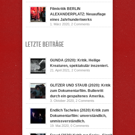
Filmkritik BERLIN
ALEXANDERPLATZ: Neuauflage
eines Jahrhundertwerks
1. März 2020,
2 Comments
Letzte Beiträge
GUNDA (2020): Kritik. Heilige
Kreaturen, spektakulär inszeniert.
21. April 2021,
2 Comments
GLITZER UND STAUB (2020): Kritik
zum Dokumentarfilm. Bullenritt
durch ein gespaltenes Amerika.
3. Oktober 2020,
2 Comments
Endlich Tacheles (2020) Kritik zum
Dokumentarfilm: unverständlich,
unmissverständlich.
19. Mai 2020,
0 Comments