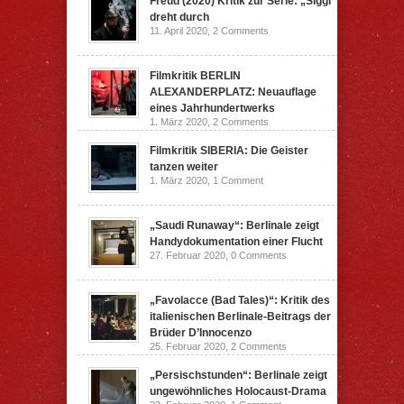
Freud (2020) Kritik zur Serie: „Siggi“
dreht durch
11. April 2020,
2 Comments
Filmkritik BERLIN
ALEXANDERPLATZ: Neuauflage
eines Jahrhundertwerks
1. März 2020,
2 Comments
Filmkritik SIBERIA: Die Geister
tanzen weiter
1. März 2020,
1 Comment
„Saudi Runaway“: Berlinale zeigt
Handydokumentation einer Flucht
27. Februar 2020,
0 Comments
„Favolacce (Bad Tales)“: Kritik des
italienischen Berlinale-Beitrags der
Brüder D’Innocenzo
25. Februar 2020,
2 Comments
„Persischstunden“: Berlinale zeigt
ungewöhnliches Holocaust-Drama