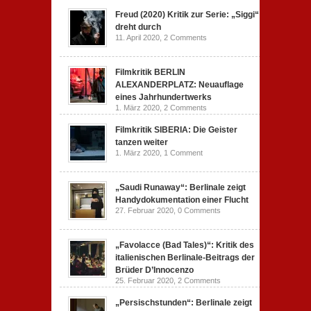
Freud (2020) Kritik zur Serie: „Siggi“
dreht durch
11. April 2020,
2 Comments
Filmkritik BERLIN
ALEXANDERPLATZ: Neuauflage
eines Jahrhundertwerks
1. März 2020,
2 Comments
Filmkritik SIBERIA: Die Geister
tanzen weiter
1. März 2020,
1 Comment
„Saudi Runaway“: Berlinale zeigt
Handydokumentation einer Flucht
27. Februar 2020,
0 Comments
„Favolacce (Bad Tales)“: Kritik des
italienischen Berlinale-Beitrags der
Brüder D’Innocenzo
25. Februar 2020,
2 Comments
„Persischstunden“: Berlinale zeigt