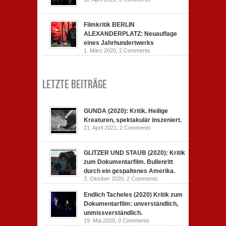
Filmkritik BERLIN
ALEXANDERPLATZ: Neuauflage
eines Jahrhundertwerks
1. März 2020,
2 Comments
Letzte Beiträge
GUNDA (2020): Kritik. Heilige
Kreaturen, spektakulär inszeniert.
21. April 2021,
2 Comments
GLITZER UND STAUB (2020): Kritik
zum Dokumentarfilm. Bullenritt
durch ein gespaltenes Amerika.
3. Oktober 2020,
2 Comments
Endlich Tacheles (2020) Kritik zum
Dokumentarfilm: unverständlich,
unmissverständlich.
19. Mai 2020,
0 Comments