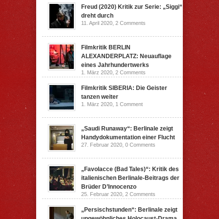
Freud (2020) Kritik zur Serie: „Siggi“
dreht durch
11. April 2020,
2 Comments
Filmkritik BERLIN
ALEXANDERPLATZ: Neuauflage
eines Jahrhundertwerks
1. März 2020,
2 Comments
Filmkritik SIBERIA: Die Geister
tanzen weiter
1. März 2020,
1 Comment
„Saudi Runaway“: Berlinale zeigt
Handydokumentation einer Flucht
27. Februar 2020,
0 Comments
„Favolacce (Bad Tales)“: Kritik des
italienischen Berlinale-Beitrags der
Brüder D’Innocenzo
25. Februar 2020,
2 Comments
„Persischstunden“: Berlinale zeigt
ungewöhnliches Holocaust-Drama