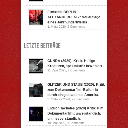
Filmkritik BERLIN
ALEXANDERPLATZ: Neuauflage
eines Jahrhundertwerks
1. März 2020,
2 Comments
Letzte Beiträge
GUNDA (2020): Kritik. Heilige
Kreaturen, spektakulär inszeniert.
21. April 2021,
2 Comments
GLITZER UND STAUB (2020): Kritik
zum Dokumentarfilm. Bullenritt
durch ein gespaltenes Amerika.
3. Oktober 2020,
2 Comments
Endlich Tacheles (2020) Kritik zum
Dokumentarfilm: unverständlich,
unmissverständlich.
19. Mai 2020,
0 Comments