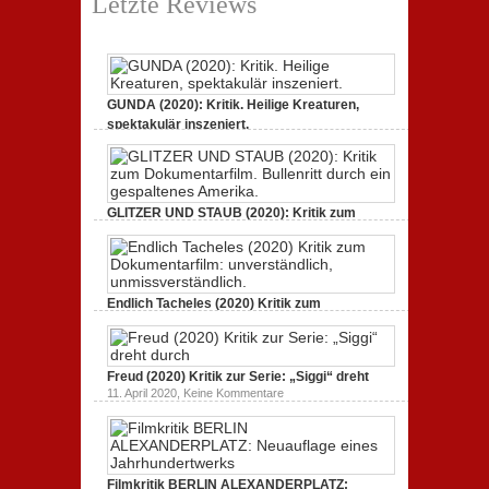
Letzte Reviews
GUNDA (2020): Kritik. Heilige Kreaturen,
spektakulär inszeniert.
zu
21. April 2021,
Keine Kommentare
GUNDA
(2020):
Kritik.
Heilige
Kreaturen,
GLITZER UND STAUB (2020): Kritik zum
spektakulär
Dokumentarfilm.
inszeniert.
zu
3. Oktober 2020,
Keine Kommentare
GLITZER
UND
STAUB
(2020):
Endlich Tacheles (2020) Kritik zum
Kritik
Dokumentarfilm: unverständlich,
zum
zu
19. Mai 2020,
Keine Kommentare
Dokumentarfilm.
Endlich
Bullenritt
Tacheles
durch
Freud (2020) Kritik zur Serie: „Siggi“ dreht
(2020)
ein
Kritik
zu
gespaltenes
11. April 2020,
Keine Kommentare
zum
Freud
Amerika.
Dokumentarfilm:
(2020)
unverständlich,
Kritik
unmissverständlich.
zur
Serie:
„Siggi“
Filmkritik BERLIN ALEXANDERPLATZ:
dreht