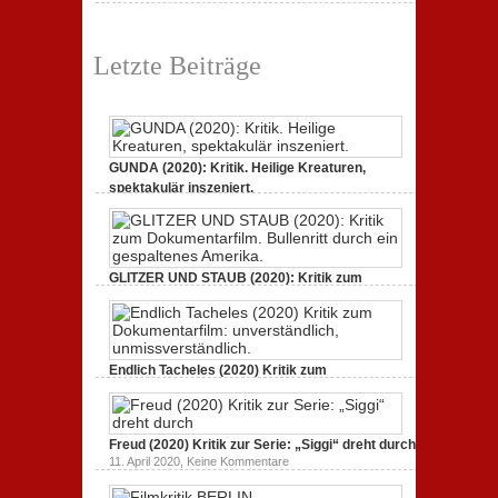
durch
Neuauflage eines Jahrhundertwerks
zu
1. März 2020,
Keine Kommentare
Filmkritik
Letzte Beiträge
BERLIN
ALEXANDERPLATZ:
Neuauflage
eines
Jahrhundertwerks
GUNDA (2020): Kritik. Heilige Kreaturen,
spektakulär inszeniert.
zu
21. April 2021,
Keine Kommentare
GUNDA
(2020):
Kritik.
Heilige
Kreaturen,
GLITZER UND STAUB (2020): Kritik zum
spektakulär
Dokumentarfilm. Bullenritt durch ein
inszeniert.
gespaltenes Amerika.
zu
3. Oktober 2020,
Keine Kommentare
GLITZER
UND
Endlich Tacheles (2020) Kritik zum
STAUB
(2020):
Dokumentarfilm: unverständlich,
Kritik
unmissverständlich.
zum
zu
19. Mai 2020,
Keine Kommentare
Dokumentarfilm.
Endlich
Bullenritt
Freud (2020) Kritik zur Serie: „Siggi“ dreht durch
Tacheles
durch
zu
11. April 2020,
Keine Kommentare
(2020)
ein
Freud
Kritik
gespaltenes
(2020)
zum
Amerika.