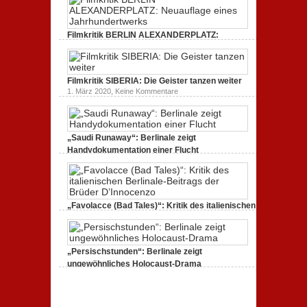
Kritik
Dokumentarfilm:
zur
unverständlich,
Serie:
unmissverständlich.
„Siggi“
Filmkritik BERLIN ALEXANDERPLATZ:
dreht
durch
Neuauflage eines Jahrhundertwerks
zu
1. März 2020,
Keine Kommentare
Filmkritik
BERLIN
Filmkritik SIBERIA: Die Geister tanzen weiter
ALEXANDERPLATZ:
Neuauflage
zu
1. März 2020,
Keine Kommentare
eines
Filmkritik
Jahrhundertwerks
SIBERIA:
Die
Geister
tanzen
„Saudi Runaway“: Berlinale zeigt
weiter
Handydokumentation einer Flucht
zu
27. Februar 2020,
Keine Kommentare
„Saudi
Runaway“:
Berlinale
zeigt
Handydokumentation
„Favolacce (Bad Tales)“: Kritik des italienischen
einer
Berlinale-Beitrags der Brüder D’Innocenzo
Flucht
zu
25. Februar 2020,
Keine Kommentare
„Favolacce
(Bad
„Persischstunden“: Berlinale zeigt
Tales)“:
Kritik
ungewöhnliches Holocaust-Drama
des
zu
23. Februar 2020,
Keine Kommentare
italienischen
„Persischstunden“:
Berlinale-
Berlinale
Beitrags
zeigt
der
ungewöhnliches