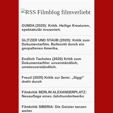
Brüder
Holocaust-
D’Innocenzo
Drama
Filmblog filmverliebt
GUNDA (2020): Kritik. Heilige Kreaturen,
spektakulär inszeniert.
GLITZER UND STAUB (2020): Kritik zum
Dokumentarfilm. Bullenritt durch ein
gespaltenes Amerika.
Endlich Tacheles (2020) Kritik zum
Dokumentarfilm: unverständlich,
unmissverständlich.
Freud (2020) Kritik zur Serie: „Siggi“
dreht durch
Filmkritik BERLIN ALEXANDERPLATZ:
Neuauflage eines Jahrhundertwerks
Filmkritik SIBERIA: Die Geister tanzen
weiter