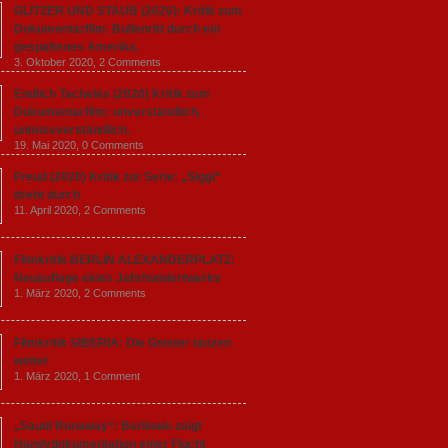
GLITZER UND STAUB (2020): Kritik zum
Dokumentarfilm. Bullenritt durch ein
gespaltenes Amerika.
3. Oktober 2020,
2 Comments
Endlich Tacheles (2020) Kritik zum
Dokumentarfilm: unverständlich,
unmissverständlich.
19. Mai 2020,
0 Comments
Freud (2020) Kritik zur Serie: „Siggi“
dreht durch
11. April 2020,
2 Comments
Filmkritik BERLIN ALEXANDERPLATZ:
Neuauflage eines Jahrhundertwerks
1. März 2020,
2 Comments
Filmkritik SIBERIA: Die Geister tanzen
weiter
1. März 2020,
1 Comment
„Saudi Runaway“: Berlinale zeigt
Handydokumentation einer Flucht