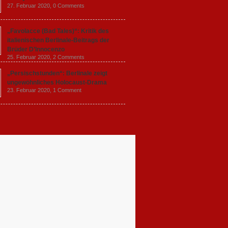
27. Februar 2020,
0 Comments
„Favolacce (Bad Tales)“: Kritik des
italienischen Berlinale-Beitrags der
Brüder D’Innocenzo
25. Februar 2020,
2 Comments
„Persischstunden“: Berlinale zeigt
ungewöhnliches Holocaust-Drama
23. Februar 2020,
1 Comment