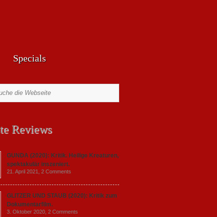
Specials
te Reviews
GUNDA (2020): Kritik. Heilige Kreaturen,
spektakulär inszeniert.
21. April 2021,
2 Comments
GLITZER UND STAUB (2020): Kritik zum
Dokumentarfilm.
3. Oktober 2020,
2 Comments