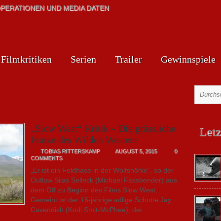
PERATIONEN UND MEDIA DATEN
Filmkritiken
Serien
Trailer
Gewinnspiele
„Slow West“ Kritik – Die grässliche
Letz
Fratze des Wilden Westens
TOBIAS RITTERSKAMP
AUGUST 5, 2015
0
COMMENTS
„Er ist ein Feldhase in der Wolfshöhle“, so der
Outlaw Silas Selleck (Michael Fassbender) aus
dem Off zu Beginn des Films Slow West.
Gemeint ist der 16-jährige adlige Schotte Jay
Cavendish (Kodi Smit-McPhee), der