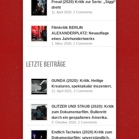
Freud (2020) Kritik zur Serie: „Siggi“
dreht
11. April 2020,
2 Comments
Filmkritik BERLIN
ALEXANDERPLATZ: Neuauflage
eines Jahrhundertwerks
1. März 2020,
2 Comments
Letzte Beiträge
GUNDA (2020): Kritik. Heilige
Kreaturen, spektakulär inszeniert.
21. April 2021,
2 Comments
GLITZER UND STAUB (2020): Kritik
zum Dokumentarfilm. Bullenritt
durch ein gespaltenes Amerika.
3. Oktober 2020,
2 Comments
Endlich Tacheles (2020) Kritik zum
Dokumentarfilm: unverständlich,