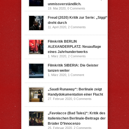
unmissverständlich.
19. Mai 2020,
0 Comments
Freud (2020) Kritik zur Serie: „Siggi“
dreht durch
11. April 2020,
2 Comments
Filmkritik BERLIN
ALEXANDERPLATZ: Neuauflage
eines Jahrhundertwerks
1. März 2020,
2 Comments
Filmkritik SIBERIA: Die Geister
tanzen weiter
1. März 2020,
1 Comment
„Saudi Runaway“: Berlinale zeigt
Handydokumentation einer Flucht
27. Februar 2020,
0 Comments
„Favolacce (Bad Tales)“: Kritik des
italienischen Berlinale-Beitrags der
Brüder D’Innocenzo
25. Februar 2020,
2 Comments