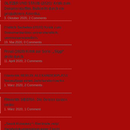
GLITZER UND STAUB (2020): Kritik zum
Dokumentarfilm. Bullenritt durch ein
gespaltenes Amerika.
3. Oktober 2020,
2 Comments
Endlich Tacheles (2020) Kritik zum
Dokumentarfilm: unverständlich,
unmissverständlich.
19. Mai 2020,
0 Comments
Freud (2020) Kritik zur Serie: „Siggi“
dreht durch
11. April 2020,
2 Comments
Filmkritik BERLIN ALEXANDERPLATZ:
Neuauflage eines Jahrhundertwerks
1. März 2020,
2 Comments
Filmkritik SIBERIA: Die Geister tanzen
weiter
1. März 2020,
1 Comment
„Saudi Runaway“: Berlinale zeigt
Handydokumentation einer Flucht