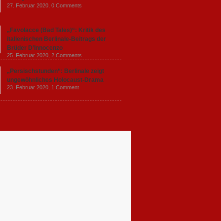
27. Februar 2020,
0 Comments
„Favolacce (Bad Tales)“: Kritik des
italienischen Berlinale-Beitrags der
Brüder D’Innocenzo
25. Februar 2020,
2 Comments
„Persischstunden“: Berlinale zeigt
ungewöhnliches Holocaust-Drama
23. Februar 2020,
1 Comment