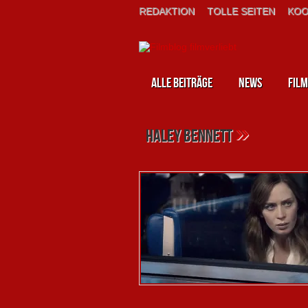
REDAKTION
TOLLE SEITEN
KOO
Alle Beiträge
News
Film
»
haley bennett