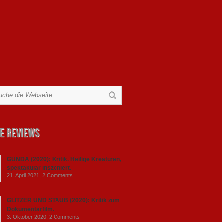
e Reviews
GUNDA (2020): Kritik. Heilige Kreaturen,
spektakulär inszeniert.
21. April 2021,
2 Comments
GLITZER UND STAUB (2020): Kritik zum
Dokumentarfilm.
3. Oktober 2020,
2 Comments