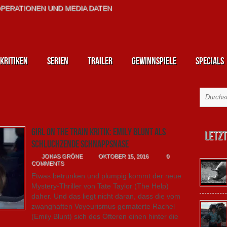
PERATIONEN UND MEDIA DATEN
kritiken
Serien
Trailer
Gewinnspiele
Specials
Girl on the Train Kritik: Emily Blunt als
Letzt
schluchzende Schnappsnase
JONAS GRÖNE
OKTOBER 15, 2016
0
COMMENTS
Etwas betrunken und plumpig kommt der neue
Mystery-Thriller von Tate Taylor (The Help)
daher. Und das liegt nicht daran, dass die vom
zwanghaften Voyeurismus gematerte Rachel
(Emily Blunt) sich des Öfteren einen hinter die