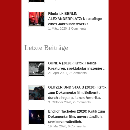
Filmkritik BERLIN
ALEXANDERPLATZ: Neuauflage
eines Jahrhundertwerks
1. März 2020,
2 Comments
Letzte Beiträge
GUNDA (2020): Kritik. Heilige
Kreaturen, spektakulär inszeniert.
21. April 2021,
2 Comments
GLITZER UND STAUB (2020): Kritik
zum Dokumentarfilm. Bullenritt
durch ein gespaltenes Amerika.
3. Oktober 2020,
2 Comments
Endlich Tacheles (2020) Kritik zum
Dokumentarfilm: unverständlich,
unmissverständlich.
19. Mai 2020,
0 Comments