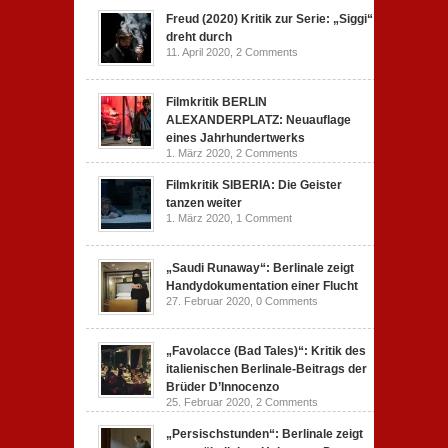
Freud (2020) Kritik zur Serie: „Siggi“
dreht durch
11. April 2020,
2 Comments
Filmkritik BERLIN
ALEXANDERPLATZ: Neuauflage
eines Jahrhundertwerks
1. März 2020,
2 Comments
Filmkritik SIBERIA: Die Geister
tanzen weiter
1. März 2020,
1 Comment
„Saudi Runaway“: Berlinale zeigt
Handydokumentation einer Flucht
27. Februar 2020,
0 Comments
„Favolacce (Bad Tales)“: Kritik des
italienischen Berlinale-Beitrags der
Brüder D’Innocenzo
25. Februar 2020,
2 Comments
„Persischstunden“: Berlinale zeigt