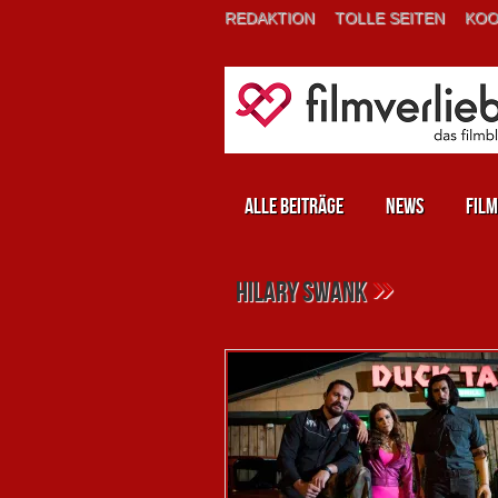
REDAKTION
TOLLE SEITEN
KOO
Alle Beiträge
News
Film
»
Hilary Swank