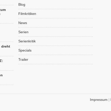
Blog
 zum
n
Filmkritiken
News
Serien
Serienkritik
“ dreht
Specials
Trailer
Z:
s
en
Impressum
|