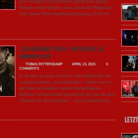
eine multiple Persönlichkeit würde eine ganze
Menge entschuldigen, etwa, dass der Regisseur
trotz seiner Ruhestandsankündigung 2013 mit
„The Homesman“ Kritik – Mister Jones, Sie
brummen so gut
TOBIAS RITTERSKAMP
APRIL 13, 2015
0
COMMENTS
Er ist der „grumpy old man“ von Hollywood, ein
oscarprämiertes „Grummelchen“, wenn man so
will, das mir obgleich seiner Bärbeißigkeit –
Barbara Schweizerhof bezeichnet ihn gar als den
„Meister der Brummigkeit“ – aus unerklärlichen
Letzt