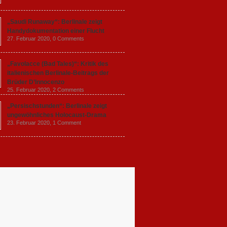
„Saudi Runaway“: Berlinale zeigt
Handydokumentation einer Flucht
27. Februar 2020,
0 Comments
„Favolacce (Bad Tales)“: Kritik des
italienischen Berlinale-Beitrags der
Brüder D’Innocenzo
25. Februar 2020,
2 Comments
„Persischstunden“: Berlinale zeigt
ungewöhnliches Holocaust-Drama
23. Februar 2020,
1 Comment