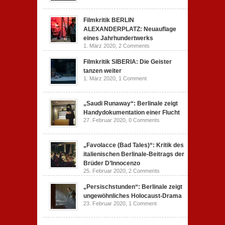
Filmkritik BERLIN
ALEXANDERPLATZ: Neuauflage
eines Jahrhundertwerks
1. März 2020,
2 Comments
Filmkritik SIBERIA: Die Geister
tanzen weiter
1. März 2020,
1 Comment
„Saudi Runaway“: Berlinale zeigt
Handydokumentation einer Flucht
27. Februar 2020,
0 Comments
„Favolacce (Bad Tales)“: Kritik des
italienischen Berlinale-Beitrags der
Brüder D’Innocenzo
25. Februar 2020,
2 Comments
„Persischstunden“: Berlinale zeigt
ungewöhnliches Holocaust-Drama
23. Februar 2020,
1 Comment