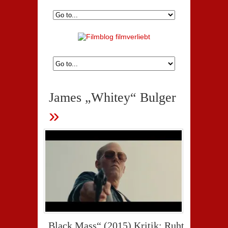
James „Whitey“ Bulger
»
„Black Mass“ (2015) Kritik: Ruht