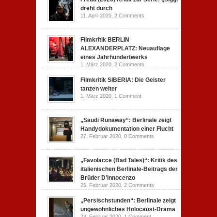
dreht durch
11. April 2020,
2 Comments
Filmkritik BERLIN
ALEXANDERPLATZ: Neuauflage
eines Jahrhundertwerks
1. März 2020,
2 Comments
Filmkritik SIBERIA: Die Geister
tanzen weiter
1. März 2020,
1 Comment
„Saudi Runaway“: Berlinale zeigt
Handydokumentation einer Flucht
27. Februar 2020,
0 Comments
„Favolacce (Bad Tales)“: Kritik des
italienischen Berlinale-Beitrags der
Brüder D’Innocenzo
25. Februar 2020,
2 Comments
„Persischstunden“: Berlinale zeigt
ungewöhnliches Holocaust-Drama
23. Februar 2020,
1 Comment