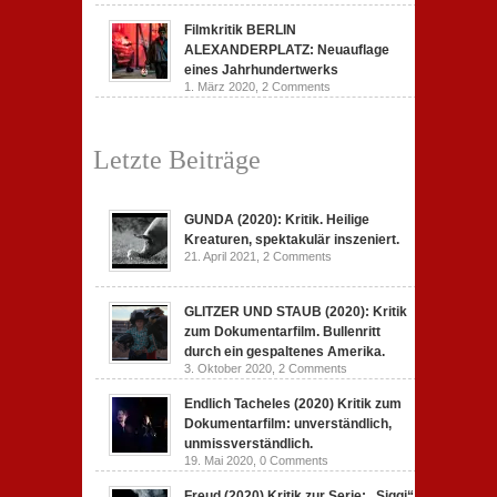
Filmkritik BERLIN
ALEXANDERPLATZ: Neuauflage
eines Jahrhundertwerks
1. März 2020,
2 Comments
Letzte Beiträge
GUNDA (2020): Kritik. Heilige
Kreaturen, spektakulär inszeniert.
21. April 2021,
2 Comments
GLITZER UND STAUB (2020): Kritik
zum Dokumentarfilm. Bullenritt
durch ein gespaltenes Amerika.
3. Oktober 2020,
2 Comments
Endlich Tacheles (2020) Kritik zum
Dokumentarfilm: unverständlich,
unmissverständlich.
19. Mai 2020,
0 Comments
Freud (2020) Kritik zur Serie: „Siggi“