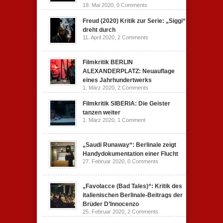
19. Mai 2020,
0 Comments
Freud (2020) Kritik zur Serie: „Siggi“
dreht durch
11. April 2020,
2 Comments
Filmkritik BERLIN
ALEXANDERPLATZ: Neuauflage
eines Jahrhundertwerks
1. März 2020,
2 Comments
Filmkritik SIBERIA: Die Geister
tanzen weiter
1. März 2020,
1 Comment
„Saudi Runaway“: Berlinale zeigt
Handydokumentation einer Flucht
27. Februar 2020,
0 Comments
„Favolacce (Bad Tales)“: Kritik des
italienischen Berlinale-Beitrags der
Brüder D’Innocenzo
25. Februar 2020,
2 Comments