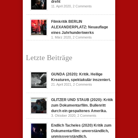
dreht
11. April 2020,
2 Comments
Filmkritik BERLIN
ALEXANDERPLATZ: Neuauflage
eines Jahrhundertwerks
1. März 2020,
2 Comments
Letzte Beiträge
GUNDA (2020): Kritik. Heilige
Kreaturen, spektakulär inszeniert.
21. April 2021,
2 Comments
GLITZER UND STAUB (2020): Kritik
zum Dokumentarfilm. Bullenritt
durch ein gespaltenes Amerika.
3. Oktober 2020,
2 Comments
Endlich Tacheles (2020) Kritik zum
Dokumentarfilm: unverständlich,
unmissverständlich.