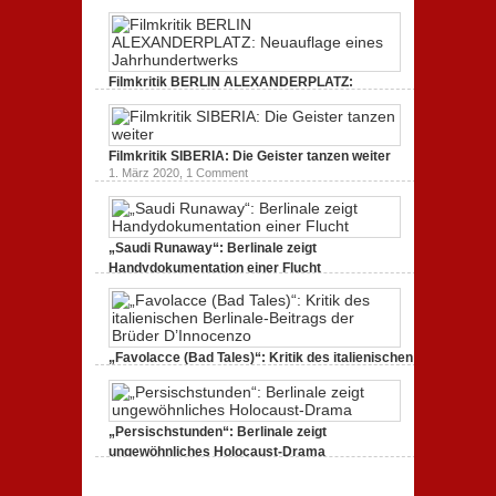
Filmkritik BERLIN ALEXANDERPLATZ:
Neuauflage eines Jahrhundertwerks
1. März 2020,
2 Comments
Filmkritik SIBERIA: Die Geister tanzen weiter
1. März 2020,
1 Comment
„Saudi Runaway“: Berlinale zeigt
Handydokumentation einer Flucht
27. Februar 2020,
0 Comments
„Favolacce (Bad Tales)“: Kritik des italienischen
Berlinale-Beitrags der Brüder D’Innocenzo
25. Februar 2020,
2 Comments
„Persischstunden“: Berlinale zeigt
ungewöhnliches Holocaust-Drama
23. Februar 2020,
1 Comment