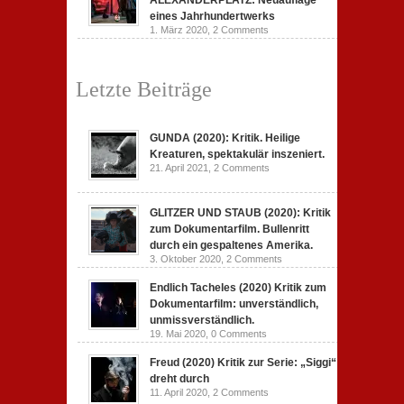
ALEXANDERPLATZ: Neuauflage
eines Jahrhundertwerks
1. März 2020,
2 Comments
Letzte Beiträge
GUNDA (2020): Kritik. Heilige
Kreaturen, spektakulär inszeniert.
21. April 2021,
2 Comments
GLITZER UND STAUB (2020): Kritik
zum Dokumentarfilm. Bullenritt
durch ein gespaltenes Amerika.
3. Oktober 2020,
2 Comments
Endlich Tacheles (2020) Kritik zum
Dokumentarfilm: unverständlich,
unmissverständlich.
19. Mai 2020,
0 Comments
Freud (2020) Kritik zur Serie: „Siggi“
dreht durch
11. April 2020,
2 Comments