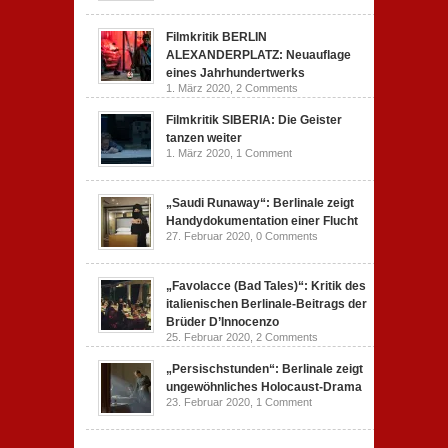
Filmkritik BERLIN
ALEXANDERPLATZ: Neuauflage
eines Jahrhundertwerks
1. März 2020,
2 Comments
Filmkritik SIBERIA: Die Geister
tanzen weiter
1. März 2020,
1 Comment
„Saudi Runaway“: Berlinale zeigt
Handydokumentation einer Flucht
27. Februar 2020,
0 Comments
„Favolacce (Bad Tales)“: Kritik des
italienischen Berlinale-Beitrags der
Brüder D’Innocenzo
25. Februar 2020,
2 Comments
„Persischstunden“: Berlinale zeigt
ungewöhnliches Holocaust-Drama
23. Februar 2020,
1 Comment