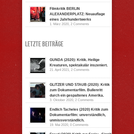
Filmkritik BERLIN
ALEXANDERPLATZ: Neuauflage
eines Jahrhundertwerks
1. März 2020,
2 Comments
Letzte Beiträge
GUNDA (2020): Kritik. Heilige
Kreaturen, spektakulär inszeniert.
21. April 2021,
2 Comments
GLITZER UND STAUB (2020): Kritik
zum Dokumentarfilm. Bullenritt
durch ein gespaltenes Amerika.
3. Oktober 2020,
2 Comments
Endlich Tacheles (2020) Kritik zum
Dokumentarfilm: unverständlich,
unmissverständlich.
19. Mai 2020,
0 Comments