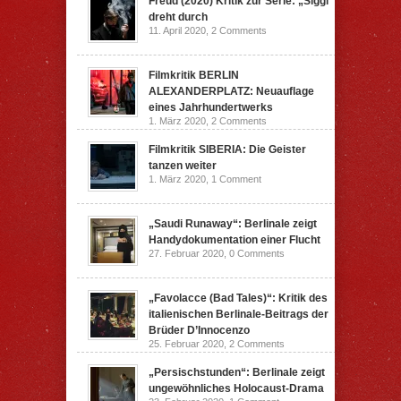
Freud (2020) Kritik zur Serie: „Siggi“
dreht durch
11. April 2020,
2 Comments
Filmkritik BERLIN
ALEXANDERPLATZ: Neuauflage
eines Jahrhundertwerks
1. März 2020,
2 Comments
Filmkritik SIBERIA: Die Geister
tanzen weiter
1. März 2020,
1 Comment
„Saudi Runaway“: Berlinale zeigt
Handydokumentation einer Flucht
27. Februar 2020,
0 Comments
„Favolacce (Bad Tales)“: Kritik des
italienischen Berlinale-Beitrags der
Brüder D’Innocenzo
25. Februar 2020,
2 Comments
„Persischstunden“: Berlinale zeigt
ungewöhnliches Holocaust-Drama